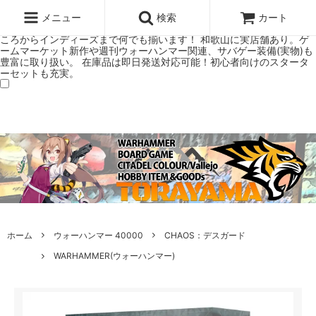
ウォーハンマー(40k/AoS)、ボードゲーム、シタデルカラーの正規プレ
ミアムショップTORAYAMA。通販・オンラインショップです！ ウォー
メニュー
検索
カート
ハンマーとボードゲームのことなら当店へ！ボードゲームもメジャーど
ころからインディーズまで何でも揃います！ 和歌山に実店舗あり。ゲ
ームマーケット新作や週刊ウォーハンマー関連、サバゲー装備(実物)も
豊富に取り扱い。 在庫品は即日発送対応可能！初心者向けのスタータ
ーセットも充実。
ホーム
ウォーハンマー 40000
CHAOS：デスガード
WARHAMMER(ウォーハンマー)