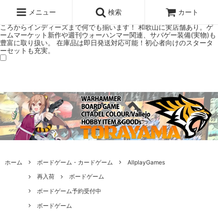
ウォーハンマー(40k/AoS)、ボードゲーム、シタデルカラーの正規プレ
ミアムショップTORAYAMA。通販・オンラインショップです！ ウォー
メニュー
検索
カート
ハンマーとボードゲームのことなら当店へ！ボードゲームもメジャーど
ころからインディーズまで何でも揃います！ 和歌山に実店舗あり。ゲ
ームマーケット新作や週刊ウォーハンマー関連、サバゲー装備(実物)も
豊富に取り扱い。 在庫品は即日発送対応可能！初心者向けのスタータ
ーセットも充実。
ホーム
ボードゲーム・カードゲーム
AllplayGames
再入荷
ボードゲーム
ボードゲーム予約受付中
ボードゲーム