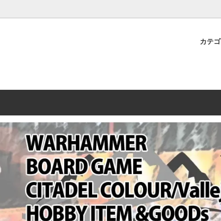
プレミアムショップTORAYAMA。通販・オンラインショップです！ ウ
ームマーケット新作や週刊ウォーハンマー関連、サバゲー装備(実物)も
カテ
lashpoint
替えセール!
売・卸販売について
ウォーハンマー 40000
LINE登録者限定セール
営業日・営業時間について
ンマー ホルスヘレシー[The
AMMER(ウォーハンマー)
フトガンの修理、カスタムについ
ウォーハンマー ホルスヘレシー
ウォーハンマー40,000：ア
トラパレ2023SUMMER
Heresy]
ンズ・インペリアリス
[Warhammer 40,000: Arma
11版
ハンマー ウォークライ
ット刊行 週刊ウォーハンマー
ウォーハンマー オールドワー
ウォーハンマー40000 大会 202
オンライン限定品
ットパトロールの発売日リストと
ウォーハンマーワールド製品
WAKAYAMA
ォーハンマーの発送について
ンマー ミドルアース(Middle-
ォース(40K/AOS)
シタデルカラー・シタデルブラ
勢力ダイス
テム
ンマー40000 各勢力
デスウォッチ
ォーハンマー
vallejo(ファレホ)
レイン
ミニチュア輸送用プロテクトケ
ARMORED CORE[アーマード
ゲーム・カードゲーム
カードスリーブ