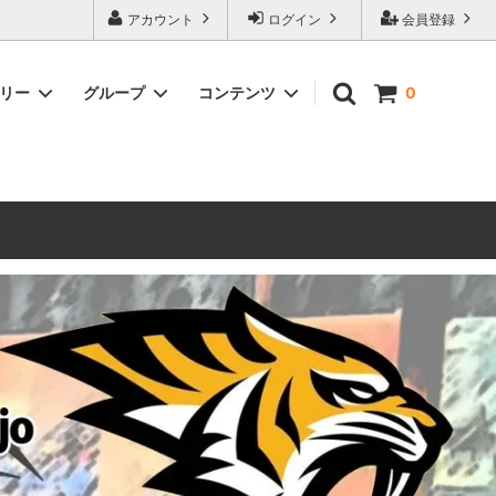
ォーハンマーとボードゲームのことなら当店へ！ボードゲームもメジャーど
アカウント
ログイン
会員登録
豊富に取り扱い。 在庫品は即日発送対応可能！初心者向けのスターター
ゴリー
グループ
コンテンツ
0
ウォーハンマー キルチーム
新製品予約
メール不着トラブルについて
 レギオ
ルマゲドン
ウォーハンマーエイジオブシグマー
ウォーハンマー ルールブック
ウォーハンマー40000ゲーム大会
geddon]
(AoS)
2025
ルド
6 in
ウォーハンマー ブラッドボウル[Blood
Bowl]
テレイン（ウォーハンマー情景モデル）
ンドアイ
WARHAMME BLACK LIBRARY(ウォー
40000で使えるヘレシーユニット
ハンマーブラックライブラリー)
English
Two Thin Coats
ース
シタデルカラーセット販売
コア]
ボードゲーム予約受付中
ボードゲームグッツ(コンバットゲー