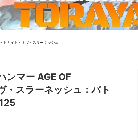
ーケット2024秋
ゲームマーケット2025秋
 from tarkov[タルコフ]
スイス迷彩 TAZ90
ラ
プラモデル
IN
グローブ特集
ク[BattleTech]
ホビー用塗料・ツール
：ヘドナイト・オヴ・スラーネッシュ
れたのでお金が必要セール!
ファレホ トゥルーメタリック
金
GUNDAM UNIVERSE
ins Creed: Animus
ディングカード(トレカ)
キャラクターアイテム(食玩類)
キャラクター雑貨
ベイブレード
ンマー AGE OF
エアソフトガン
オヴ・スラーネッシュ：バト
器・関連パーツ
各種マガジン
125
ン関連工具・メンテナンス用品
ミリタリー書籍・雑誌