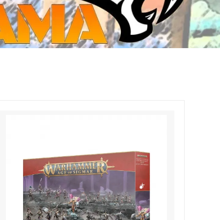
ジ・ダイストレイ・GWS以外のダイス
CMON JAPAN
など)
世界の童話シリーズ
JOYTOY(ジョイトイ)
SFA製高性能Lipoバッテリー
モンスターハンター
メタル
ミニチュア用ベース
超合金魂
ぬいぐるみ
シルバニアファミリー
装備品
バッテリー
その他アイテム・ワッペン類