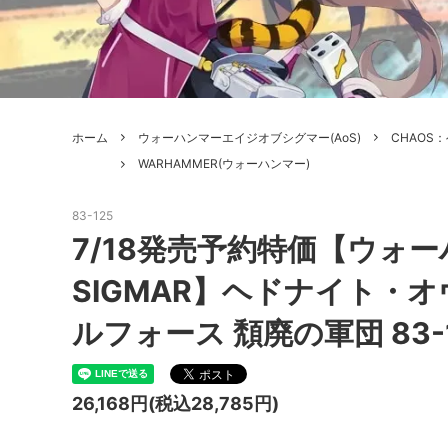
ボードゲーム
ゲームマ
エアソフトガン本体各種
escape
ボードゲーム・ホビー関係書籍
ガンプ
メッセージパッチ
RED W
ZOIDS(ゾイド)
バトルテッ
ホーム
ウォーハンマーエイジオブシグマー(AoS)
CHAOS
ミリタリーナレッジレポーツ
PC壊
ROBOT魂
DX超合
WARHAMMER(ウォーハンマー)
Halo: Flashpoint
Assass
ねんどろいど
トレー
83-125
フィギュア
雑貨・
7/18発売予約特価【ウォーハ
レゴ(LEGO)
限定品
SIGMAR】ヘドナイト・
カスタムパーツ
光学機
ルフォース 頽廃の軍団 83-
レーション・災害備蓄用品
エアガ
26,168円(税込28,785円)
フィールドチケット