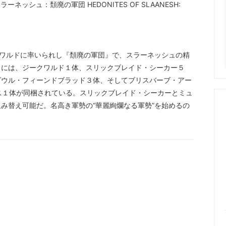
ーネッシュ：頽廃の軍団 HEDONITES OF SLAANESH:
クワルドに率いられし『頽廃の軍団』で、スラーネッシュの精
スには、ジークワルド１体、スリックブレイド・シーカー５
ゴウル・フィーンドブラッド３体、そしてブリスバーブ・アー
ス１体が同梱されている。スリックブレイド・シーカーとミュ
み替え可能だ。名高き軍勢の“華麗絢爛なる軍勢”を始めるの