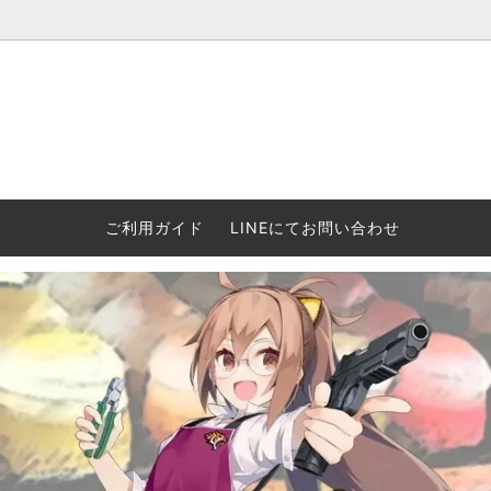
ウォーハンマー(40k/AoS)、ボードゲーム、シタデルカラーの正規
ころからインディーズまで何でも揃います！ 和歌山に実店舗あり。ゲ
セットも充実。
プラコロ
再入荷
当店の商品について
Halo: F
車買い
業務販
ウォーハンマー NECROMUNDA[ネクロ
2/14発売予約
Paypal決済/銀行振り込みについて
ウォーハ
WARH
エアソ
ご利用ガイド
LINEにてお問い合わせ
ムンダ]
Horus 
て
ウォーハンマー アンダーワールド
予約品に関しての注意事項
ウォー
アシェ
Space Marine 2特集
GWS
コンバ
週刊ウ
ウォーハンマー・クエスト
コンバットパトロール/スピアヘッド
ウォーハ
バトルフ
earth™)
AOS各勢力永久呪文(エンドレススペル)
ウォーハ
GWS製ウォーハンマー関連グッツ(書籍
週刊ウ
FLOST製アイテム
MtOテ
など)
週刊ウォーハンマー
DSPIAE
ガンダムアッセンブル関連品
ボード