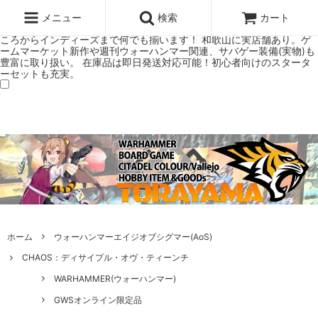
ウォーハンマー(40k/AoS)、ボードゲーム、シタデルカラーの正規プレ
ミアムショップTORAYAMA。通販・オンラインショップです！ ウォー
メニュー
検索
カート
ハンマーとボードゲームのことなら当店へ！ボードゲームもメジャーど
ころからインディーズまで何でも揃います！ 和歌山に実店舗あり。ゲ
ームマーケット新作や週刊ウォーハンマー関連、サバゲー装備(実物)も
豊富に取り扱い。 在庫品は即日発送対応可能！初心者向けのスタータ
ーセットも充実。
ホーム
ウォーハンマーエイジオブシグマー(AoS)
CHAOS：ディサイプル・オヴ・ティーンチ
WARHAMMER(ウォーハンマー)
GWSオンライン限定品