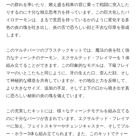
ーの群れを率いたり、燃え盛る戦車の背に乗って戦闘に突入した
りするのに十分な独立思考力を持っています。この巨大化したパ
イロデーモンは、まるで意思を持っているかのように変化する多
色の炎の塊を吐き出し、炎の舌で恐ろしい顔と不吉な印章を形成
します。
このマルチパーツのプラスチックキットでは、魔法の炎を吐く強
力なティーンチのデーモン、エクサルテッド・フレイマーを 1 体
組み立てることができます。この印象的なモデルは、下級フレイ
マーのいとこたちと同じように、牙の生えた口、歪んだ顔、そし
て神秘的な構造を共有していますが、その地位と力を反映して、
より大きなサイズ、追加の手足、そして上下の口から噴き出す真
に恐ろしい秘術の炎の塊を備えています。
この充実したキットには、様々なティーンチモデルを組み立てる
のに十分なパーツが含まれています。エクサルテッド・フレイマ
ーに加え、フェイトスキマーやチェンジキャスター、そしてブル
ー・ホラー3体も組み立てられます。また、このキットでティー