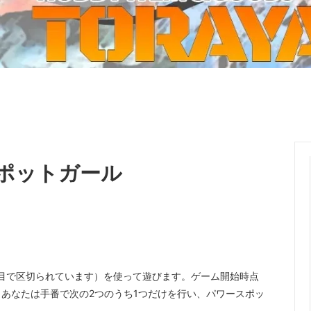
ーケット2024秋
ゲームマーケット2025秋
 from tarkov[タルコフ]
スイス迷彩 TAZ90
ラ
プラモデル
IN
グローブ特集
ク[BattleTech]
ホビー用塗料・ツール
れたのでお金が必要セール!
ファレホ トゥルーメタリック
金
GUNDAM UNIVERSE
ins Creed: Animus
ディングカード(トレカ)
キャラクターアイテム(食玩類)
キャラクター雑貨
ベイブレード
ポットガール
エアソフトガン
器・関連パーツ
各種マガジン
ン関連工具・メンテナンス用品
ミリタリー書籍・雑誌
目で区切られています）を使って遊びます。ゲーム開始時点
あなたは手番で次の2つのうち1つだけを行い、パワースポッ