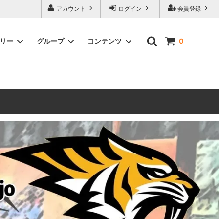
ォーハンマーとボードゲームのことなら当店へ！ボードゲームもメジャーど
アカウント
ログイン
会員登録
豊富に取り扱い。 在庫品は即日発送対応可能！初心者向けのスターター
ゴリー
グループ
コンテンツ
0
ウォーハンマー キルチーム
新製品予約
メール不着トラブルについて
 レギオ
ルマゲドン
ウォーハンマーエイジオブシグマー
ウォーハンマー ルールブック
ウォーハンマー40000ゲーム大会
geddon]
(AoS)
2025
ルド
6 in
ウォーハンマー ブラッドボウル[Blood
Bowl]
テレイン（ウォーハンマー情景モデル）
ンドアイ
WARHAMME BLACK LIBRARY(ウォー
40000で使えるヘレシーユニット
ハンマーブラックライブラリー)
English
Two Thin Coats
ース
シタデルカラーセット販売
コア]
ボードゲーム予約受付中
ボードゲームグッツ(コンバットゲー