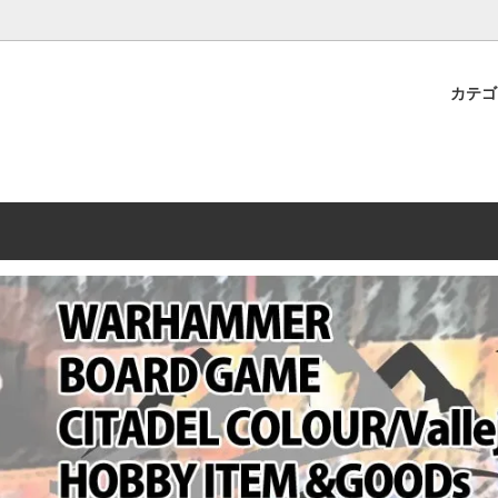
プレミアムショップTORAYAMA。通販・オンラインショップです！ ウ
ームマーケット新作や週刊ウォーハンマー関連、サバゲー装備(実物)も
カテ
lashpoint
替えセール!
売・卸販売について
ウォーハンマー 40000
LINE登録者限定セール
営業日・営業時間について
ンマー ホルスヘレシー[The
AMMER(ウォーハンマー)
フトガンの修理、カスタムについ
ウォーハンマー ホルスヘレシー
ウォーハンマー40,000：ア
トラパレ2023SUMMER
Heresy]
ンズ・インペリアリス
[Warhammer 40,000: Arma
11版
ハンマー ウォークライ
ット刊行 週刊ウォーハンマー
ウォーハンマー オールドワー
ウォーハンマー40000 大会 202
オンライン限定品
ットパトロールの発売日リストと
ウォーハンマーワールド製品
WAKAYAMA
ォーハンマーの発送について
ンマー ミドルアース(Middle-
ォース(40K/AOS)
シタデルカラー・シタデルブラ
勢力ダイス
テム
ンマー40000 各勢力
デスウォッチ
ォーハンマー
vallejo(ファレホ)
レイン
ミニチュア輸送用プロテクトケ
ARMORED CORE[アーマード
ゲーム・カードゲーム
カードスリーブ