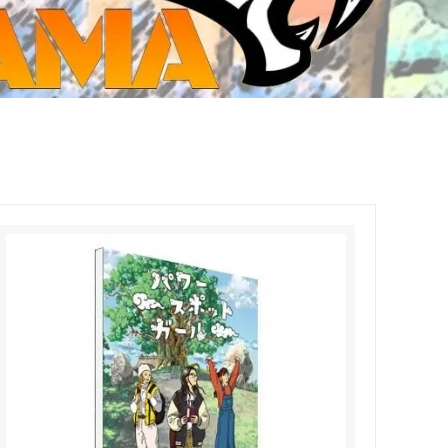
ジ・ダイストレイ・GWS以外のダイス
CMON JAPAN
など)
世界の童話シリーズ
JOYTOY(ジョイトイ)
SFA製高性能Lipoバッテリー
モンスターハンター
メタル
ミニチュア用ベース
超合金魂
ぬいぐるみ
シルバニアファミリー
装備品
バッテリー
その他アイテム・ワッペン類