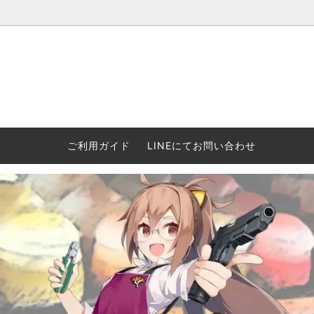
ウォーハンマー(40k/AoS)、ボードゲーム、シタデルカラーの正規
ころからインディーズまで何でも揃います！ 和歌山に実店舗あり。ゲ
セットも充実。
プラコロ
再入荷
当店の商品について
Halo: F
車買い
業務販
ウォーハンマー NECROMUNDA[ネクロ
2/14発売予約
Paypal決済/銀行振り込みについて
ウォーハ
WARH
エアソ
ご利用ガイド
LINEにてお問い合わせ
ムンダ]
Horus 
て
ウォーハンマー アンダーワールド
予約品に関しての注意事項
ウォー
アシェ
Space Marine 2特集
GWS
コンバ
週刊ウ
ウォーハンマー・クエスト
コンバットパトロール/スピアヘッド
ウォーハ
バトルフ
earth™)
AOS各勢力永久呪文(エンドレススペル)
ウォーハ
GWS製ウォーハンマー関連グッツ(書籍
週刊ウ
FLOST製アイテム
MtOテ
など)
週刊ウォーハンマー
DSPIAE
ガンダムアッセンブル関連品
ボード