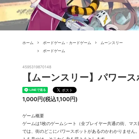
ボードゲーム
ゲームマ
エアソフトガン本体各種
escape
ボードゲーム・ホビー関係書籍
ガンプ
メッセージパッチ
RED W
ZOIDS(ゾイド)
バトルテッ
ホーム
ボードゲーム・カードゲーム
ムーンスリー
ミリタリーナレッジレポーツ
PC壊
ROBOT魂
DX超合
ボードゲーム
Halo: Flashpoint
Assass
ねんどろいど
トレー
4595319870148
フィギュア
雑貨・
【ムーンスリー】パワース
レゴ(LEGO)
限定品
1,000円(税込1,100円)
カスタムパーツ
光学機
レーション・災害備蓄用品
エアガ
ゲーム概要
ゲームは1枚のゲームシート（全プレイヤー共通の街、マス
フィールドチケット
では、街のどこにパワースポットがあるのかわかりません。
トを見つけ、そこから力を得ようとします。