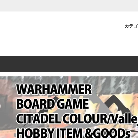
プレミアムショップTORAYAMA。通販・オンラインショップです！ ウ
ームマーケット新作や週刊ウォーハンマー関連、サバゲー装備(実物)も
カテ
lashpoint
替えセール!
売・卸販売について
ウォーハンマー 40000
LINE登録者限定セール
営業日・営業時間について
ンマー ホルスヘレシー[The
AMMER(ウォーハンマー)
フトガンの修理、カスタムについ
ウォーハンマー ホルスヘレシー
ウォーハンマー40,000：ア
トラパレ2023SUMMER
Heresy]
ンズ・インペリアリス
[Warhammer 40,000: Arma
11版
ハンマー ウォークライ
ット刊行 週刊ウォーハンマー
ウォーハンマー オールドワー
ウォーハンマー40000 大会 202
オンライン限定品
ットパトロールの発売日リストと
ウォーハンマーワールド製品
WAKAYAMA
ォーハンマーの発送について
ンマー ミドルアース(Middle-
ォース(40K/AOS)
シタデルカラー・シタデルブラ
勢力ダイス
テム
ンマー40000 各勢力
デスウォッチ
ォーハンマー
vallejo(ファレホ)
レイン
ミニチュア輸送用プロテクトケ
ARMORED CORE[アーマード
ゲーム・カードゲーム
カードスリーブ