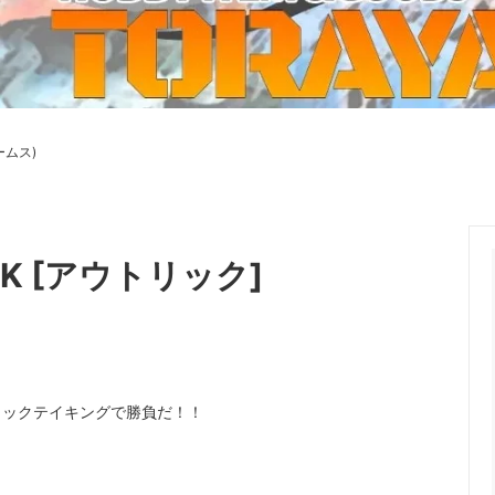
ーケット2024秋
ゲームマーケット2025秋
 from tarkov[タルコフ]
スイス迷彩 TAZ90
ラ
プラモデル
IN
グローブ特集
ク[BattleTech]
ホビー用塗料・ツール
ームス)
れたのでお金が必要セール!
ファレホ トゥルーメタリック
金
GUNDAM UNIVERSE
ins Creed: Animus
ディングカード(トレカ)
キャラクターアイテム(食玩類)
キャラクター雑貨
ベイブレード
ICK [アウトリック]
エアソフトガン
器・関連パーツ
各種マガジン
ン関連工具・メンテナンス用品
ミリタリー書籍・雑誌
リックテイキングで勝負だ！！