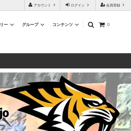
ォーハンマーとボードゲームのことなら当店へ！ボードゲームもメジャーど
アカウント
ログイン
会員登録
豊富に取り扱い。 在庫品は即日発送対応可能！初心者向けのスターター
ゴリー
グループ
コンテンツ
0
ウォーハンマー キルチーム
新製品予約
メール不着トラブルについて
 レギオ
ルマゲドン
ウォーハンマーエイジオブシグマー
ウォーハンマー ルールブック
ウォーハンマー40000ゲーム大会
geddon]
(AoS)
2025
ルド
6 in
ウォーハンマー ブラッドボウル[Blood
Bowl]
テレイン（ウォーハンマー情景モデル）
ンドアイ
WARHAMME BLACK LIBRARY(ウォー
40000で使えるヘレシーユニット
ハンマーブラックライブラリー)
English
Two Thin Coats
ース
シタデルカラーセット販売
コア]
ボードゲーム予約受付中
ボードゲームグッツ(コンバットゲー