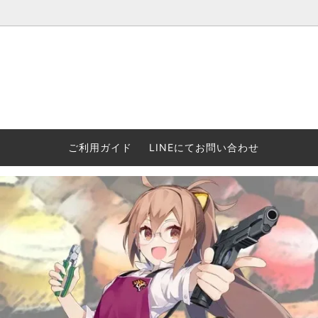
ウォーハンマー(40k/AoS)、ボードゲーム、シタデルカラーの正規
ころからインディーズまで何でも揃います！ 和歌山に実店舗あり。ゲ
セットも充実。
プラコロ
再入荷
当店の商品について
Halo: F
車買い
業務販
ウォーハンマー NECROMUNDA[ネクロ
2/14発売予約
Paypal決済/銀行振り込みについて
ウォーハ
WARH
エアソ
ご利用ガイド
LINEにてお問い合わせ
ムンダ]
Horus 
て
ウォーハンマー アンダーワールド
予約品に関しての注意事項
ウォー
アシェ
Space Marine 2特集
GWS
コンバ
週刊ウ
ウォーハンマー・クエスト
コンバットパトロール/スピアヘッド
ウォーハ
バトルフ
earth™)
AOS各勢力永久呪文(エンドレススペル)
ウォーハ
GWS製ウォーハンマー関連グッツ(書籍
週刊ウ
FLOST製アイテム
MtOテ
など)
週刊ウォーハンマー
DSPIAE
ガンダムアッセンブル関連品
ボード