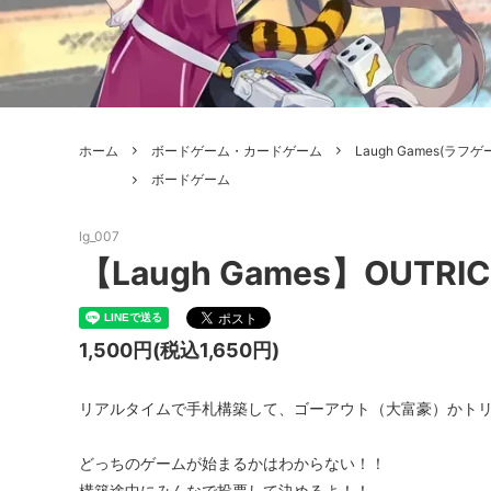
ボードゲーム
ゲームマ
エアソフトガン本体各種
escape
ボードゲーム・ホビー関係書籍
ガンプ
メッセージパッチ
RED W
ZOIDS(ゾイド)
バトルテッ
ホーム
ボードゲーム・カードゲーム
Laugh Games(ラフゲ
ミリタリーナレッジレポーツ
PC壊
ROBOT魂
DX超合
ボードゲーム
Halo: Flashpoint
Assass
ねんどろいど
トレー
lg_007
フィギュア
雑貨・
【Laugh Games】OUTR
レゴ(LEGO)
限定品
1,500円(税込1,650円)
カスタムパーツ
光学機
レーション・災害備蓄用品
エアガ
リアルタイムで手札構築して、ゴーアウト（大富豪）かト
フィールドチケット
どっちのゲームが始まるかはわからない！！
構築途中にみんなで投票して決めるよ！！