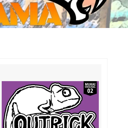
ジ・ダイストレイ・GWS以外のダイス
CMON JAPAN
など)
世界の童話シリーズ
JOYTOY(ジョイトイ)
SFA製高性能Lipoバッテリー
モンスターハンター
メタル
ミニチュア用ベース
超合金魂
ぬいぐるみ
シルバニアファミリー
装備品
バッテリー
その他アイテム・ワッペン類