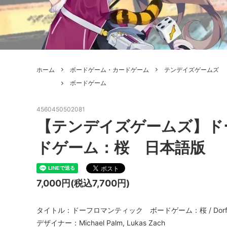
ボードゲーム
ゲームマ
エアソフトガン本体各種
escape
ボードゲーム・ホビー関係書籍
ガンプ
メッセージパッチ
RED W
ZOIDS(ゾイド)
バトルテッ
ホーム
ボードゲーム・カードゲーム
テンデイズゲームズ
ミリタリーナレッジレポーツ
PC壊
ROBOT魂
DX超合
ボードゲーム
Halo: Flashpoint
Assass
ねんどろいど
トレー
4560450502081
フィギュア
雑貨・
【テンデイズゲームズ】ド
レゴ(LEGO)
限定品
ドゲーム：桜 日本語版
カスタムパーツ
光学機
7,000円(税込7,700円)
レーション・災害備蓄用品
エアガ
フィールドチケット
タイトル：ドーフロマンティック ボードゲーム：桜 / Dorfroman
デザイナー：Michael Palm, Lukas Zach