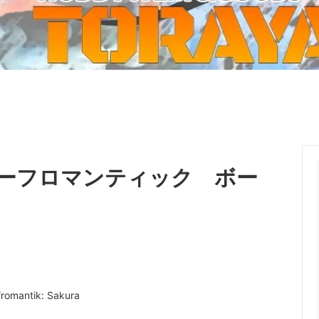
ーケット2024秋
ゲームマーケット2025秋
 from tarkov[タルコフ]
スイス迷彩 TAZ90
ラ
プラモデル
IN
グローブ特集
ク[BattleTech]
ホビー用塗料・ツール
れたのでお金が必要セール!
ファレホ トゥルーメタリック
金
GUNDAM UNIVERSE
ins Creed: Animus
ディングカード(トレカ)
キャラクターアイテム(食玩類)
キャラクター雑貨
ベイブレード
ーフロマンティック ボー
エアソフトガン
器・関連パーツ
各種マガジン
ン関連工具・メンテナンス用品
ミリタリー書籍・雑誌
tik: Sakura