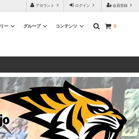
ォーハンマーとボードゲームのことなら当店へ！ボードゲームもメジャーど
アカウント
ログイン
会員登録
豊富に取り扱い。 在庫品は即日発送対応可能！初心者向けのスターター
ゴリー
グループ
コンテンツ
0
ウォーハンマー キルチーム
新製品予約
メール不着トラブルについて
 レギオ
ルマゲドン
ウォーハンマーエイジオブシグマー
ウォーハンマー ルールブック
ウォーハンマー40000ゲーム大会
geddon]
(AoS)
2025
ルド
6 in
ウォーハンマー ブラッドボウル[Blood
Bowl]
テレイン（ウォーハンマー情景モデル）
ンドアイ
WARHAMME BLACK LIBRARY(ウォー
40000で使えるヘレシーユニット
ハンマーブラックライブラリー)
English
Two Thin Coats
ース
シタデルカラーセット販売
コア]
ボードゲーム予約受付中
ボードゲームグッツ(コンバットゲー