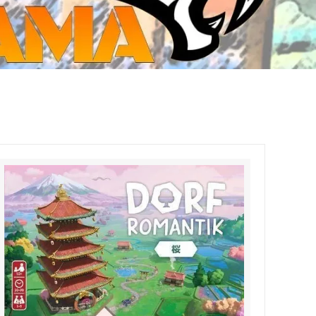
ジ・ダイストレイ・GWS以外のダイス
CMON JAPAN
など)
世界の童話シリーズ
JOYTOY(ジョイトイ)
SFA製高性能Lipoバッテリー
モンスターハンター
メタル
ミニチュア用ベース
超合金魂
ぬいぐるみ
シルバニアファミリー
装備品
バッテリー
その他アイテム・ワッペン類