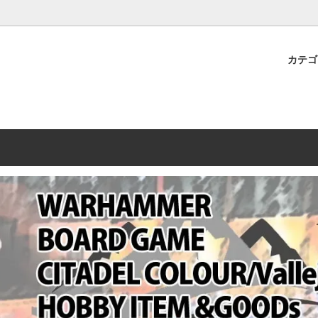
プレミアムショップTORAYAMA。通販・オンラインショップです！ ウ
ームマーケット新作や週刊ウォーハンマー関連、サバゲー装備(実物)も
カテ
lashpoint
替えセール!
売・卸販売について
ウォーハンマー 40000
LINE登録者限定セール
営業日・営業時間について
ンマー ホルスヘレシー[The
AMMER(ウォーハンマー)
フトガンの修理、カスタムについ
ウォーハンマー ホルスヘレシー
ウォーハンマー40,000：ア
トラパレ2023SUMMER
Heresy]
ンズ・インペリアリス
[Warhammer 40,000: Arma
11版
ハンマー ウォークライ
ット刊行 週刊ウォーハンマー
ウォーハンマー オールドワー
ウォーハンマー40000 大会 202
オンライン限定品
ットパトロールの発売日リストと
ウォーハンマーワールド製品
WAKAYAMA
ォーハンマーの発送について
ンマー ミドルアース(Middle-
ォース(40K/AOS)
シタデルカラー・シタデルブラ
勢力ダイス
テム
ンマー40000 各勢力
デスウォッチ
ォーハンマー
vallejo(ファレホ)
レイン
ミニチュア輸送用プロテクトケ
ARMORED CORE[アーマード
ゲーム・カードゲーム
カードスリーブ