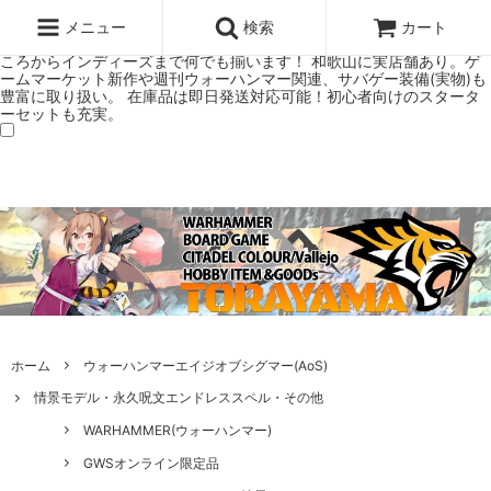
ウォーハンマー(40k/AoS)、ボードゲーム、シタデルカラーの正規プレ
ミアムショップTORAYAMA。通販・オンラインショップです！ ウォー
メニュー
検索
カート
ハンマーとボードゲームのことなら当店へ！ボードゲームもメジャーど
ころからインディーズまで何でも揃います！ 和歌山に実店舗あり。ゲ
ームマーケット新作や週刊ウォーハンマー関連、サバゲー装備(実物)も
豊富に取り扱い。 在庫品は即日発送対応可能！初心者向けのスタータ
ーセットも充実。
ホーム
ウォーハンマーエイジオブシグマー(AoS)
情景モデル・永久呪文エンドレススペル・その他
WARHAMMER(ウォーハンマー)
GWSオンライン限定品