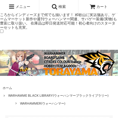
ウォーハンマー(40k/AoS)、ボードゲーム、シタデルカラーの正規プレ
ミアムショップTORAYAMA。通販・オンラインショップです！ ウォー
メニュー
検索
カート
ハンマーとボードゲームのことなら当店へ！ボードゲームもメジャーど
ころからインディーズまで何でも揃います！ 和歌山に実店舗あり。ゲ
ームマーケット新作や週刊ウォーハンマー関連、サバゲー装備(実物)も
豊富に取り扱い。 在庫品は即日発送対応可能！初心者向けのスタータ
ーセットも充実。
ホーム
WARHAMME BLACK LIBRARY(ウォーハンマーブラックライブラリー)
WARHAMMER(ウォーハンマー)