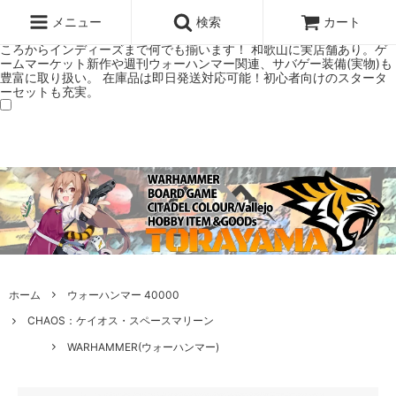
ウォーハンマー(40k/AoS)、ボードゲーム、シタデルカラーの正規プレ
ミアムショップTORAYAMA。通販・オンラインショップです！ ウォー
メニュー
検索
カート
ハンマーとボードゲームのことなら当店へ！ボードゲームもメジャーど
ころからインディーズまで何でも揃います！ 和歌山に実店舗あり。ゲ
ームマーケット新作や週刊ウォーハンマー関連、サバゲー装備(実物)も
豊富に取り扱い。 在庫品は即日発送対応可能！初心者向けのスタータ
ーセットも充実。
ホーム
ウォーハンマー 40000
CHAOS：ケイオス・スペースマリーン
WARHAMMER(ウォーハンマー)