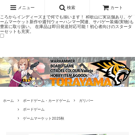
ウォーハンマー(40k/AoS)、ボードゲーム、シタデルカラーの正規プレ
ミアムショップTORAYAMA。通販・オンラインショップです！ ウォー
メニュー
検索
カート
ハンマーとボードゲームのことなら当店へ！ボードゲームもメジャーど
ころからインディーズまで何でも揃います！ 和歌山に実店舗あり。ゲ
ームマーケット新作や週刊ウォーハンマー関連、サバゲー装備(実物)も
豊富に取り扱い。 在庫品は即日発送対応可能！初心者向けのスタータ
ーセットも充実。
ホーム
ボードゲーム・カードゲーム
ガリバー
ボードゲーム
ゲームマーケット2025秋