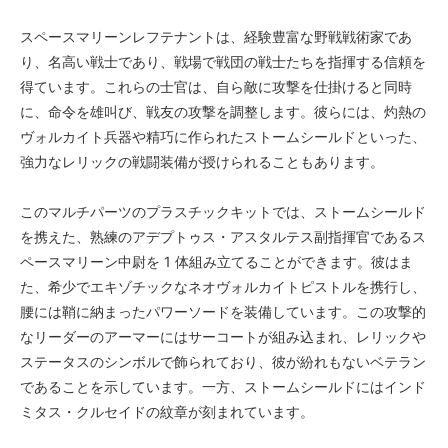
スペースマリーンレフテナントは、経験豊富な野戦戦術家であ
り、名高い戦士であり、戦場で戦団の戦士たちを指揮する信頼を
得ています。これらの士官は、自ら敵に攻撃を仕掛けると同時
に、命令を雄叫び、戦友の攻撃を調整します。彼らには、灼熱の
ヴォルカイト兵器や精巧に作られたストームシールドといった、
強力なレリックの戦闘装備が授けられることもあります。
このマルチパーツのプラスチックキットでは、ストームシールド
を携えた、熟練のアデプトゥス・アスタルテス副指揮官であるス
ペースマリーン中尉を 1 体組み立てることができます。彼はま
た、希少でエキゾチックなネオヴォルカイトピストルを携行し、
腰には鞘に納まったパワーソードを装備しています。この攻撃的
なリーダーのアーマーにはサーコートが組み込まれ、レリックや
ステータスのシンボルで飾られており、彼が紛れもないベテラン
であることを示しています。一方、ストームシールドにはインド
ミタス・クルセイドの紋章が刻まれています。