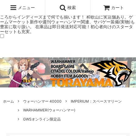
ウォーハンマー(40k/AoS)、ボードゲーム、シタデルカラーの正規プレ
ミアムショップTORAYAMA。通販・オンラインショップです！ ウォー
メニュー
検索
カート
ハンマーとボードゲームのことなら当店へ！ボードゲームもメジャーど
ころからインディーズまで何でも揃います！ 和歌山に実店舗あり。ゲ
ームマーケット新作や週刊ウォーハンマー関連、サバゲー装備(実物)も
豊富に取り扱い。 在庫品は即日発送対応可能！初心者向けのスタータ
ーセットも充実。
ホーム
ウォーハンマー 40000
IMPERIUM：スペースマリーン
WARHAMMER(ウォーハンマー)
GWSオンライン限定品