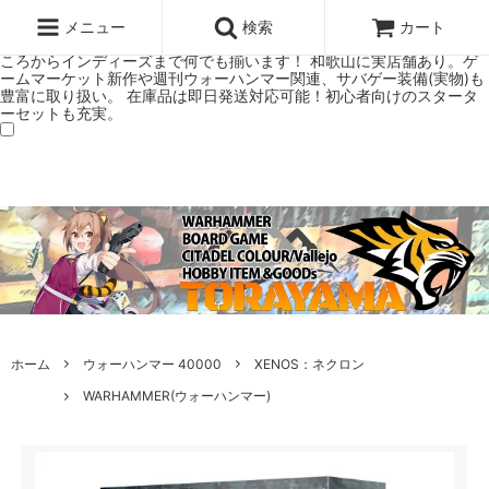
ウォーハンマー(40k/AoS)、ボードゲーム、シタデルカラーの正規プレ
ミアムショップTORAYAMA。通販・オンラインショップです！ ウォー
メニュー
検索
カート
ハンマーとボードゲームのことなら当店へ！ボードゲームもメジャーど
ころからインディーズまで何でも揃います！ 和歌山に実店舗あり。ゲ
ームマーケット新作や週刊ウォーハンマー関連、サバゲー装備(実物)も
豊富に取り扱い。 在庫品は即日発送対応可能！初心者向けのスタータ
ーセットも充実。
ホーム
ウォーハンマー 40000
XENOS：ネクロン
WARHAMMER(ウォーハンマー)