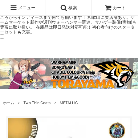
ウォーハンマー(40k/AoS)、ボードゲーム、シタデルカラーの正規プレ
ミアムショップTORAYAMA。通販・オンラインショップです！ ウォー
メニュー
検索
カート
ハンマーとボードゲームのことなら当店へ！ボードゲームもメジャーど
ころからインディーズまで何でも揃います！ 和歌山に実店舗あり。ゲ
ームマーケット新作や週刊ウォーハンマー関連、サバゲー装備(実物)も
豊富に取り扱い。 在庫品は即日発送対応可能！初心者向けのスタータ
ーセットも充実。
ホーム
Two Thin Coats
METALLIC