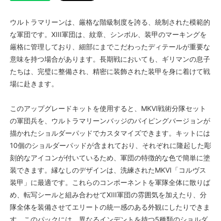
ウルトラマリーンは、厳格な階級制度を誇る、統制された模範的
な軍団です。XIII軍団は、紋章、シンボル、装甲のマーキングを
厳格に管理しており、細部にまでこだわったディテールが重要な
意味を持つ場合があります。長期戦においても、ギリマンの息子
たちは、完璧に整備され、精密に装飾された装甲を身に着けて戦
場に赴きます。
このアップグレードキットを使用すると、MKVI戦術分隊セット
の軍団兵を、ウルトラマリーンバッジのパイピングバージョンが
描かれたショルダーパッドでカスタマイズできます。キットには
10個のショルダーパッドが含まれており、それぞれに隆起した彫
刻的なアイコンが付いているため、軍団の特徴的な色で簡単に塗
装できます。縁なしのデザインは、洗練されたMKVI「コルヴス
装甲」に最適です。これらのコンポーネントを軍隊全体に散りば
め、転写シールと組み合わせてXIII軍団の雰囲気を加えたり、分
隊全体を装備させてエリートの統一感のある外観にしたりできま
す。このパックには、異なるインデントを持つ5種類のショルダ