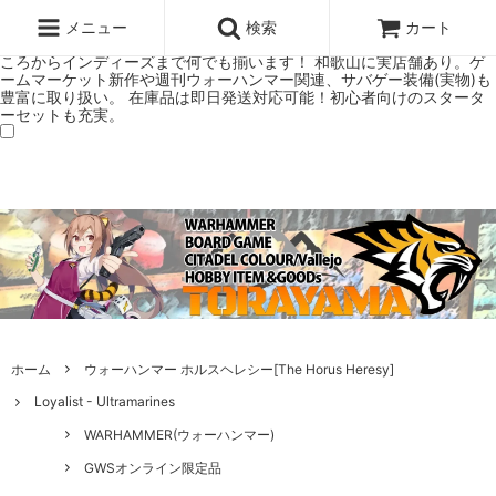
ウォーハンマー(40k/AoS)、ボードゲーム、シタデルカラーの正規プレ
ミアムショップTORAYAMA。通販・オンラインショップです！ ウォー
メニュー
検索
カート
ハンマーとボードゲームのことなら当店へ！ボードゲームもメジャーど
ころからインディーズまで何でも揃います！ 和歌山に実店舗あり。ゲ
ームマーケット新作や週刊ウォーハンマー関連、サバゲー装備(実物)も
豊富に取り扱い。 在庫品は即日発送対応可能！初心者向けのスタータ
ーセットも充実。
ホーム
ウォーハンマー ホルスヘレシー[The Horus Heresy]
Loyalist - Ultramarines
WARHAMMER(ウォーハンマー)
GWSオンライン限定品