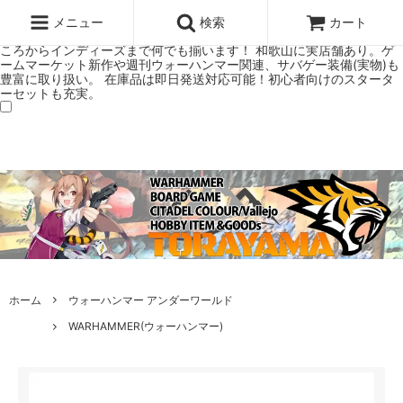
ウォーハンマー(40k/AoS)、ボードゲーム、シタデルカラーの正規プレ
ミアムショップTORAYAMA。通販・オンラインショップです！ ウォー
メニュー
検索
カート
ハンマーとボードゲームのことなら当店へ！ボードゲームもメジャーど
ころからインディーズまで何でも揃います！ 和歌山に実店舗あり。ゲ
ームマーケット新作や週刊ウォーハンマー関連、サバゲー装備(実物)も
豊富に取り扱い。 在庫品は即日発送対応可能！初心者向けのスタータ
ーセットも充実。
ホーム
ウォーハンマー アンダーワールド
WARHAMMER(ウォーハンマー)