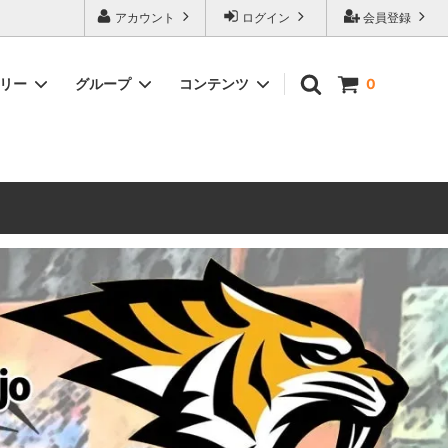
ォーハンマーとボードゲームのことなら当店へ！ボードゲームもメジャーど
アカウント
ログイン
会員登録
豊富に取り扱い。 在庫品は即日発送対応可能！初心者向けのスターター
ゴリー
グループ
コンテンツ
0
ウォーハンマー キルチーム
新製品予約
メール不着トラブルについて
 レギオ
ルマゲドン
ウォーハンマーエイジオブシグマー
ウォーハンマー ルールブック
ウォーハンマー40000ゲーム大会
geddon]
(AoS)
2025
ルド
6 in
ウォーハンマー ブラッドボウル[Blood
Bowl]
テレイン（ウォーハンマー情景モデル）
ンドアイ
WARHAMME BLACK LIBRARY(ウォー
40000で使えるヘレシーユニット
ハンマーブラックライブラリー)
English
Two Thin Coats
ース
シタデルカラーセット販売
コア]
ボードゲーム予約受付中
ボードゲームグッツ(コンバットゲー