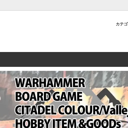
プレミアムショップTORAYAMA。通販・オンラインショップです！ ウ
ームマーケット新作や週刊ウォーハンマー関連、サバゲー装備(実物)も
カテ
lashpoint
替えセール!
売・卸販売について
ウォーハンマー 40000
LINE登録者限定セール
営業日・営業時間について
ンマー ホルスヘレシー[The
AMMER(ウォーハンマー)
フトガンの修理、カスタムについ
ウォーハンマー ホルスヘレシー
ウォーハンマー40,000：ア
トラパレ2023SUMMER
Heresy]
ンズ・インペリアリス
[Warhammer 40,000: Arma
11版
ハンマー ウォークライ
ット刊行 週刊ウォーハンマー
ウォーハンマー オールドワー
ウォーハンマー40000 大会 202
オンライン限定品
ットパトロールの発売日リストと
ウォーハンマーワールド製品
WAKAYAMA
ォーハンマーの発送について
ンマー ミドルアース(Middle-
ォース(40K/AOS)
シタデルカラー・シタデルブラ
勢力ダイス
テム
ンマー40000 各勢力
デスウォッチ
ォーハンマー
vallejo(ファレホ)
レイン
ミニチュア輸送用プロテクトケ
ARMORED CORE[アーマード
ゲーム・カードゲーム
カードスリーブ