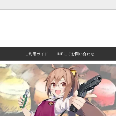
ウォーハンマー(40k/AoS)、ボードゲーム、シタデルカラーの正規
ころからインディーズまで何でも揃います！ 和歌山に実店舗あり。ゲ
セットも充実。
プラコロ
再入荷
当店の商品について
Halo: F
車買い
業務販
ウォーハンマー NECROMUNDA[ネクロ
2/14発売予約
Paypal決済/銀行振り込みについて
ウォーハ
WARH
エアソ
ご利用ガイド
LINEにてお問い合わせ
ムンダ]
Horus 
て
ウォーハンマー アンダーワールド
予約品に関しての注意事項
ウォー
アシェ
Space Marine 2特集
GWS
コンバ
週刊ウ
ウォーハンマー・クエスト
コンバットパトロール/スピアヘッド
ウォーハ
バトルフ
earth™)
AOS各勢力永久呪文(エンドレススペル)
ウォーハ
GWS製ウォーハンマー関連グッツ(書籍
週刊ウ
FLOST製アイテム
MtOテ
など)
週刊ウォーハンマー
DSPIAE
ガンダムアッセンブル関連品
ボード