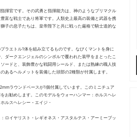
闘指揮官です。その武勇と指揮能力は、神のようなプリマクル
験豊富な戦士であり将軍です。人類史上最高の装備と武器を携
。獅子の息子たちは、皇帝陛下と共に戦った厳格で騎士道的な
プラエトル1体を組み立てるものです。なびくマントを身に
で、ダークエンジェルのシンボルで覆われた装甲をまとったこ
トソードと、装飾豊かな戦闘用シールド、または熟練の職人技
のあるヘルメットを装備した頭部の2種類が付属します。
2mmラウンドベースが1個付属しています。このミニチュア
用をお勧めします。このモデルをウォーハンマー：ホルスヘレ
ルスヘレシー - エイジ・
ス：ロイヤリスト・レギオネス・アスタルテス・アーミーブッ