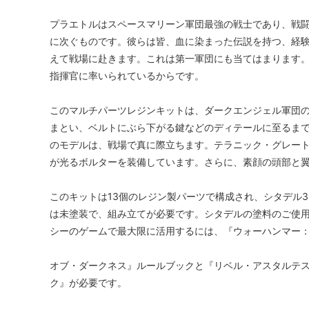
プラエトルはスペースマリーン軍団最強の戦士であり、戦
に次ぐものです。彼らは皆、血に染まった伝説を持つ、経
えて戦場に赴きます。これは第一軍団にも当てはまります
指揮官に率いられているからです。
このマルチパーツレジンキットは、ダークエンジェル軍団の
まとい、ベルトにぶら下がる鍵などのディテールに至るま
のモデルは、戦場で真に際立ちます。テラニック・グレー
が光るボルターを装備しています。さらに、素顔の頭部と翼
このキットは13個のレジン製パーツで構成され、シタデル3
は未塗装で、組み立てが必要です。シタデルの塗料のご使
シーのゲームで最大限に活用するには、『ウォーハンマー：ホ
オブ・ダークネス』ルールブックと『リベル・アスタルテ
ク』が必要です。