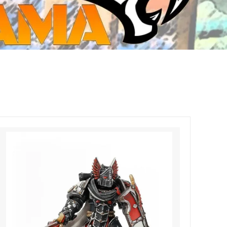
ジ・ダイストレイ・GWS以外のダイス
CMON JAPAN
など)
世界の童話シリーズ
JOYTOY(ジョイトイ)
SFA製高性能Lipoバッテリー
モンスターハンター
メタル
ミニチュア用ベース
超合金魂
ぬいぐるみ
シルバニアファミリー
装備品
バッテリー
その他アイテム・ワッペン類