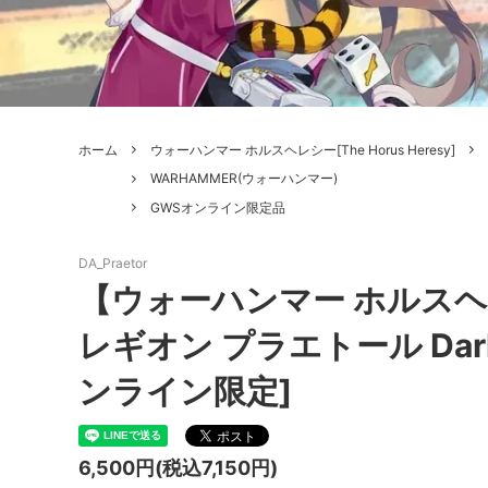
ボードゲーム
ゲームマ
エアソフトガン本体各種
escape
ボードゲーム・ホビー関係書籍
ガンプ
メッセージパッチ
RED W
ZOIDS(ゾイド)
バトルテッ
ホーム
ウォーハンマー ホルスヘレシー[The Horus Heresy]
ミリタリーナレッジレポーツ
PC壊
ROBOT魂
DX超合
WARHAMMER(ウォーハンマー)
GWSオンライン限定品
Halo: Flashpoint
Assass
ねんどろいど
トレー
フィギュア
雑貨・
DA_Praetor
【ウォーハンマー ホルス
レゴ(LEGO)
限定品
レギオン プラエトール Dark An
カスタムパーツ
光学機
ンライン限定]
レーション・災害備蓄用品
エアガ
フィールドチケット
6,500円(税込7,150円)