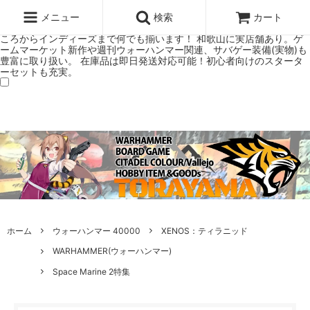
ウォーハンマー(40k/AoS)、ボードゲーム、シタデルカラーの正規プレ
ミアムショップTORAYAMA。通販・オンラインショップです！ ウォー
メニュー
検索
カート
ハンマーとボードゲームのことなら当店へ！ボードゲームもメジャーど
ころからインディーズまで何でも揃います！ 和歌山に実店舗あり。ゲ
ームマーケット新作や週刊ウォーハンマー関連、サバゲー装備(実物)も
豊富に取り扱い。 在庫品は即日発送対応可能！初心者向けのスタータ
ーセットも充実。
ホーム
ウォーハンマー 40000
XENOS：ティラニッド
WARHAMMER(ウォーハンマー)
Space Marine 2特集