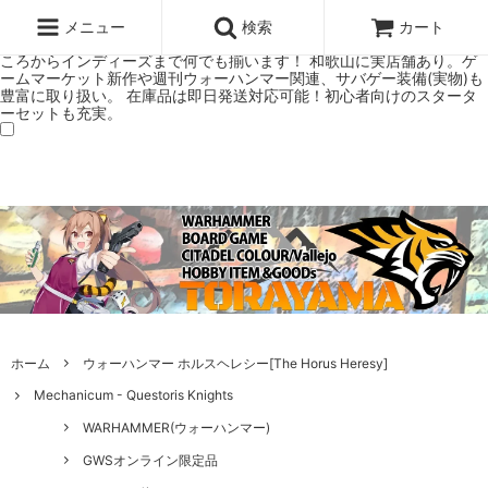
ウォーハンマー(40k/AoS)、ボードゲーム、シタデルカラーの正規プレ
ミアムショップTORAYAMA。通販・オンラインショップです！ ウォー
メニュー
検索
カート
ハンマーとボードゲームのことなら当店へ！ボードゲームもメジャーど
ころからインディーズまで何でも揃います！ 和歌山に実店舗あり。ゲ
ームマーケット新作や週刊ウォーハンマー関連、サバゲー装備(実物)も
豊富に取り扱い。 在庫品は即日発送対応可能！初心者向けのスタータ
ーセットも充実。
ホーム
ウォーハンマー ホルスヘレシー[The Horus Heresy]
Mechanicum - Questoris Knights
WARHAMMER(ウォーハンマー)
GWSオンライン限定品