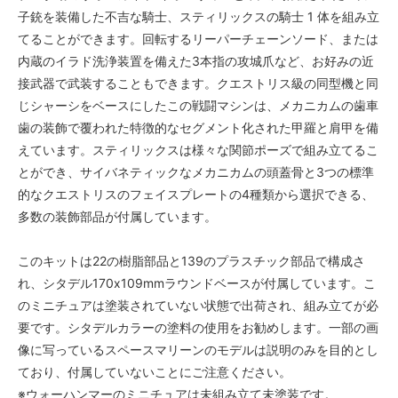
子銃を装備した不吉な騎士、スティリックスの騎士 1 体を組み立
てることができます。回転するリーパーチェーンソード、または
内蔵のイラド洗浄装置を備えた3本指の攻城爪など、お好みの近
接武器で武装することもできます。クエストリス級の同型機と同
じシャーシをベースにしたこの戦闘マシンは、メカニカムの歯車
歯の装飾で覆われた特徴的なセグメント化された甲羅と肩甲を備
えています。スティリックスは様々な関節ポーズで組み立てるこ
とができ、サイバネティックなメカニカムの頭蓋骨と3つの標準
的なクエストリスのフェイスプレートの4種類から選択できる、
多数の装飾部品が付属しています。
このキットは22の樹脂部品と139のプラスチック部品で構成さ
れ、シタデル170x109mmラウンドベースが付属しています。こ
のミニチュアは塗装されていない状態で出荷され、組み立てが必
要です。シタデルカラーの塗料の使用をお勧めします。一部の画
像に写っているスペースマリーンのモデルは説明のみを目的とし
ており、付属していないことにご注意ください。
※ウォーハンマーのミニチュアは未組み立て未塗装です。