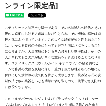
ンライン限定品]
スティリックスは不吉な騎士であり、その名は戦乱の時代とその
後の大遠征における大虐殺に結び付けられ、その機械の精神は虐
殺と死によく慣れています。このような騎乗動物と絆を結ぶこと
は、いかなる貴族の子孫にとっても評判と魂に汚点をつけること
になりますが、大量虐殺におけるその恐ろしい効率性は、多くの
人がそれでもこの気が狂いそうな重荷を引き受けることになりま
す。スティリックスはヴォルカイト キオロヴィルの致命的なビ
ームで歩兵の大群を灰燼に帰し、重力子銃で犠牲者をその場に釘
付けにして放射線の波で肉を骨から煮やします。挟み込み式の攻
城鉤爪は敵の兵器をいとも簡単に切り裂くので、装甲でさえ防御
には役立ちません。
このマルチパーツのレジンおよびプラスチック キットは、ケー
ブル駆動のヴォルカイト キオロヴィルと甲羅に搭載された重力