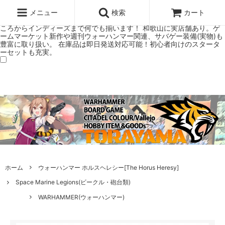
ウォーハンマー(40k/AoS)、ボードゲーム、シタデルカラーの正規プレ
ミアムショップTORAYAMA。通販・オンラインショップです！ ウォー
メニュー
検索
カート
ハンマーとボードゲームのことなら当店へ！ボードゲームもメジャーど
ころからインディーズまで何でも揃います！ 和歌山に実店舗あり。ゲ
ームマーケット新作や週刊ウォーハンマー関連、サバゲー装備(実物)も
豊富に取り扱い。 在庫品は即日発送対応可能！初心者向けのスタータ
ーセットも充実。
ホーム
ウォーハンマー ホルスヘレシー[The Horus Heresy]
Space Marine Legions(ビークル・砲台類)
WARHAMMER(ウォーハンマー)