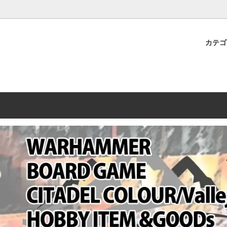
プレミアムショップTORAYAMA。通販・オンラインショップです！ ウ
ームマーケット新作や週刊ウォーハンマー関連、サバゲー装備(実物)も
カテ
lashpoint
替えセール!
売・卸販売について
ウォーハンマー 40000
LINE登録者限定セール
営業日・営業時間について
ンマー ホルスヘレシー[The
AMMER(ウォーハンマー)
フトガンの修理、カスタムについ
ウォーハンマー ホルスヘレシー
ウォーハンマー40,000：ア
トラパレ2023SUMMER
Heresy]
ンズ・インペリアリス
[Warhammer 40,000: Arma
11版
ハンマー ウォークライ
ット刊行 週刊ウォーハンマー
ウォーハンマー オールドワー
ウォーハンマー40000 大会 202
オンライン限定品
ットパトロールの発売日リストと
ウォーハンマーワールド製品
WAKAYAMA
ォーハンマーの発送について
ンマー ミドルアース(Middle-
ォース(40K/AOS)
シタデルカラー・シタデルブラ
勢力ダイス
テム
ンマー40000 各勢力
デスウォッチ
ォーハンマー
vallejo(ファレホ)
レイン
ミニチュア輸送用プロテクトケ
ARMORED CORE[アーマード
ゲーム・カードゲーム
カードスリーブ