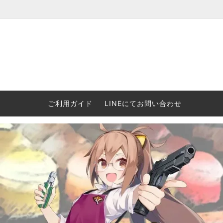
ウォーハンマー(40k/AoS)、ボードゲーム、シタデルカラーの正規
ころからインディーズまで何でも揃います！ 和歌山に実店舗あり。ゲ
セットも充実。
プラコロ
再入荷
当店の商品について
Halo: F
車買い
業務販
ウォーハンマー NECROMUNDA[ネクロ
2/14発売予約
Paypal決済/銀行振り込みについて
ウォーハ
WARH
エアソ
ご利用ガイド
LINEにてお問い合わせ
ムンダ]
Horus 
て
ウォーハンマー アンダーワールド
予約品に関しての注意事項
ウォー
アシェ
Space Marine 2特集
GWS
コンバ
週刊ウ
ウォーハンマー・クエスト
コンバットパトロール/スピアヘッド
ウォーハ
バトルフ
earth™)
AOS各勢力永久呪文(エンドレススペル)
ウォーハ
GWS製ウォーハンマー関連グッツ(書籍
週刊ウ
FLOST製アイテム
MtOテ
など)
週刊ウォーハンマー
DSPIAE
ガンダムアッセンブル関連品
ボード