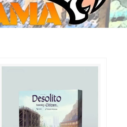
ジ・ダイストレイ・GWS以外のダイス
CMON JAPAN
など)
世界の童話シリーズ
JOYTOY(ジョイトイ)
SFA製高性能Lipoバッテリー
モンスターハンター
メタル
ミニチュア用ベース
超合金魂
ぬいぐるみ
シルバニアファミリー
装備品
バッテリー
その他アイテム・ワッペン類