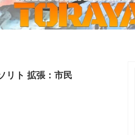
ーケット2024秋
ゲームマーケット2025秋
 from tarkov[タルコフ]
スイス迷彩 TAZ90
ラ
プラモデル
IN
グローブ特集
ク[BattleTech]
ホビー用塗料・ツール
れたのでお金が必要セール!
ファレホ トゥルーメタリック
金
GUNDAM UNIVERSE
ins Creed: Animus
ディングカード(トレカ)
キャラクターアイテム(食玩類)
キャラクター雑貨
ベイブレード
o デソリト 拡張：市民
エアソフトガン
器・関連パーツ
各種マガジン
ン関連工具・メンテナンス用品
ミリタリー書籍・雑誌