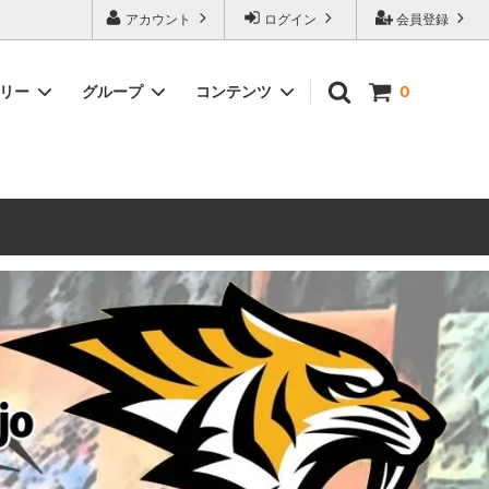
ォーハンマーとボードゲームのことなら当店へ！ボードゲームもメジャーど
アカウント
ログイン
会員登録
豊富に取り扱い。 在庫品は即日発送対応可能！初心者向けのスターター
ゴリー
グループ
コンテンツ
0
ウォーハンマー キルチーム
新製品予約
メール不着トラブルについて
 レギオ
ルマゲドン
ウォーハンマーエイジオブシグマー
ウォーハンマー ルールブック
ウォーハンマー40000ゲーム大会
geddon]
(AoS)
2025
ルド
6 in
ウォーハンマー ブラッドボウル[Blood
Bowl]
テレイン（ウォーハンマー情景モデル）
ンドアイ
WARHAMME BLACK LIBRARY(ウォー
40000で使えるヘレシーユニット
ハンマーブラックライブラリー)
English
Two Thin Coats
ース
シタデルカラーセット販売
コア]
ボードゲーム予約受付中
ボードゲームグッツ(コンバットゲー