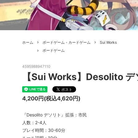
ボードゲーム
ゲームマ
エアソフトガン本体各種
escape
ボードゲーム・ホビー関係書籍
ガンプ
メッセージパッチ
RED W
ZOIDS(ゾイド)
バトルテッ
ホーム
ボードゲーム・カードゲーム
Sui Works
ミリタリーナレッジレポーツ
PC壊
ROBOT魂
DX超合
ボードゲーム
Halo: Flashpoint
Assass
ねんどろいど
トレー
4595988947110
フィギュア
雑貨・
【Sui Works】Desolit
レゴ(LEGO)
限定品
4,200円(税込4,620円)
カスタムパーツ
光学機
レーション・災害備蓄用品
エアガ
『Desolito デソリト』拡張：市民
人数：2-4人
フィールドチケット
プレイ時間：30-60分
ルール説明：10分