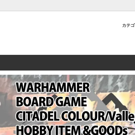
プレミアムショップTORAYAMA。通販・オンラインショップです！ ウ
ームマーケット新作や週刊ウォーハンマー関連、サバゲー装備(実物)も
カテ
lashpoint
替えセール!
売・卸販売について
ウォーハンマー 40000
LINE登録者限定セール
営業日・営業時間について
ンマー ホルスヘレシー[The
AMMER(ウォーハンマー)
フトガンの修理、カスタムについ
ウォーハンマー ホルスヘレシー
ウォーハンマー40,000：ア
トラパレ2023SUMMER
Heresy]
ンズ・インペリアリス
[Warhammer 40,000: Arma
11版
ハンマー ウォークライ
ット刊行 週刊ウォーハンマー
ウォーハンマー オールドワー
ウォーハンマー40000 大会 202
オンライン限定品
ットパトロールの発売日リストと
ウォーハンマーワールド製品
WAKAYAMA
ォーハンマーの発送について
ンマー ミドルアース(Middle-
ォース(40K/AOS)
シタデルカラー・シタデルブラ
勢力ダイス
テム
ンマー40000 各勢力
デスウォッチ
ォーハンマー
vallejo(ファレホ)
レイン
ミニチュア輸送用プロテクトケ
ARMORED CORE[アーマード
ゲーム・カードゲーム
カードスリーブ