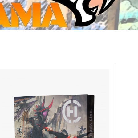
ジ・ダイストレイ・GWS以外のダイス
CMON JAPAN
など)
世界の童話シリーズ
JOYTOY(ジョイトイ)
SFA製高性能Lipoバッテリー
モンスターハンター
メタル
ミニチュア用ベース
超合金魂
ぬいぐるみ
シルバニアファミリー
装備品
バッテリー
その他アイテム・ワッペン類