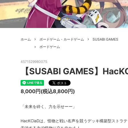
ボードゲーム
ゲームマ
エアソフトガン本体各種
escape
ボードゲーム・ホビー関係書籍
ガンプ
メッセージパッチ
RED W
ZOIDS(ゾイド)
バトルテッ
ホーム
ボードゲーム・カードゲーム
SUSABI GAMES
ミリタリーナレッジレポーツ
PC壊
ROBOT魂
DX超合
ボードゲーム
Halo: Flashpoint
Assass
ねんどろいど
トレー
4571529980075
フィギュア
雑貨・
【SUSABI GAMES】Hac
レゴ(LEGO)
限定品
8,000円(税込8,800円)
カスタムパーツ
光学機
レーション・災害備蓄用品
エアガ
「未来を砕く、力を示せーー」
フィールドチケット
HacKClaDは、怪物と戦い名声を競うデッキ構築型スト
干渉する力で怪物に立ち向かえ！