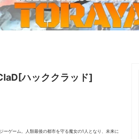
ーケット2024秋
ゲームマーケット2025秋
 from tarkov[タルコフ]
スイス迷彩 TAZ90
ラ
プラモデル
IN
グローブ特集
ク[BattleTech]
ホビー用塗料・ツール
れたのでお金が必要セール!
ファレホ トゥルーメタリック
金
GUNDAM UNIVERSE
ins Creed: Animus
ディングカード(トレカ)
キャラクターアイテム(食玩類)
キャラクター雑貨
ベイブレード
KClaD[ハッククラッド]
エアソフトガン
器・関連パーツ
各種マガジン
ン関連工具・メンテナンス用品
ミリタリー書籍・雑誌
ラテジーゲーム。人類最後の都市を守る魔女の1人となり、未来に