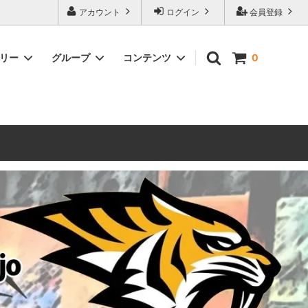
ォーハンマーとボードゲームのことなら当店へ！ボードゲームもメジャーど
アカウント
ログイン
会員登録
豊富に取り扱い。 在庫品は即日発送対応可能！初心者向けのスターター
ゴリー
グループ
コンテンツ
0
ウォーハンマー キルチーム
新製品予約
メール不着トラブルについて
 レギオ
ルマゲドン
ウォーハンマーエイジオブシグマー
ウォーハンマー ルールブック
ウォーハンマー40000ゲーム大会
geddon]
(AoS)
2025
ルド
6 in
ウォーハンマー ブラッドボウル[Blood
Bowl]
テレイン（ウォーハンマー情景モデル）
ンドアイ
WARHAMME BLACK LIBRARY(ウォー
40000で使えるヘレシーユニット
ハンマーブラックライブラリー)
English
Two Thin Coats
ース
シタデルカラーセット販売
コア]
ボードゲーム予約受付中
ボードゲームグッツ(コンバットゲー