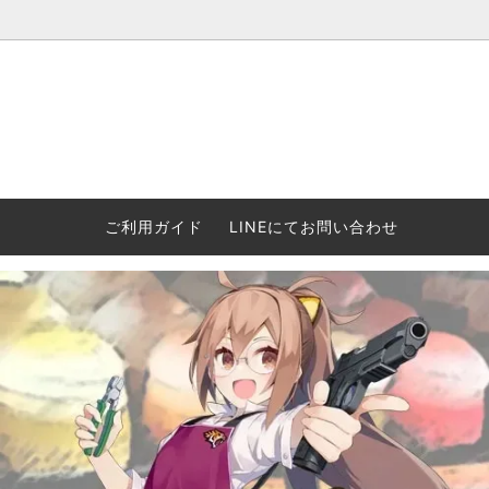
ウォーハンマー(40k/AoS)、ボードゲーム、シタデルカラーの正規
ころからインディーズまで何でも揃います！ 和歌山に実店舗あり。ゲ
セットも充実。
プラコロ
再入荷
当店の商品について
Halo: F
車買い
業務販
ウォーハンマー NECROMUNDA[ネクロ
2/14発売予約
Paypal決済/銀行振り込みについて
ウォーハ
WARH
エアソ
ご利用ガイド
LINEにてお問い合わせ
ムンダ]
Horus 
て
ウォーハンマー アンダーワールド
予約品に関しての注意事項
ウォー
アシェ
Space Marine 2特集
GWS
コンバ
週刊ウ
ウォーハンマー・クエスト
コンバットパトロール/スピアヘッド
ウォーハ
バトルフ
earth™)
AOS各勢力永久呪文(エンドレススペル)
ウォーハ
GWS製ウォーハンマー関連グッツ(書籍
週刊ウ
FLOST製アイテム
MtOテ
など)
週刊ウォーハンマー
DSPIAE
ガンダムアッセンブル関連品
ボード