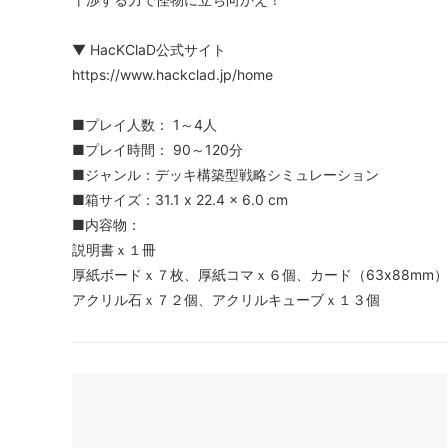
▼ HacKClaD公式サイト
https://www.hackclad.jp/home
■プレイ人数： 1～4人
■プレイ時間： 90～120分
■ジャンル：デッキ構築型戦略シミュレーション
■箱サイズ：31.1 x 22.4 x 6.0 cm
■内容物：
説明書ｘ１冊
厚紙ボードｘ７枚、厚紙コマｘ６個、カード（63x88mm
アクリル石ｘ７２個、アクリルキューブｘ１３個