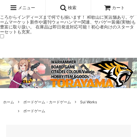
ウォーハンマー(40k/AoS)、ボードゲーム、シタデルカラーの正規プレ
ミアムショップTORAYAMA。通販・オンラインショップです！ ウォー
メニュー
検索
カート
ハンマーとボードゲームのことなら当店へ！ボードゲームもメジャーど
ころからインディーズまで何でも揃います！ 和歌山に実店舗あり。ゲ
ームマーケット新作や週刊ウォーハンマー関連、サバゲー装備(実物)も
豊富に取り扱い。 在庫品は即日発送対応可能！初心者向けのスタータ
ーセットも充実。
ホーム
ボードゲーム・カードゲーム
Sui Works
ボードゲーム