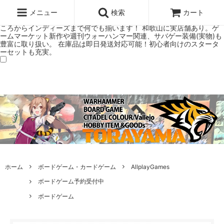
ウォーハンマー(40k/AoS)、ボードゲーム、シタデルカラーの正規プレ
ミアムショップTORAYAMA。通販・オンラインショップです！ ウォー
メニュー
検索
カート
ハンマーとボードゲームのことなら当店へ！ボードゲームもメジャーど
ころからインディーズまで何でも揃います！ 和歌山に実店舗あり。ゲ
ームマーケット新作や週刊ウォーハンマー関連、サバゲー装備(実物)も
豊富に取り扱い。 在庫品は即日発送対応可能！初心者向けのスタータ
ーセットも充実。
ホーム
ボードゲーム・カードゲーム
AllplayGames
ボードゲーム予約受付中
ボードゲーム