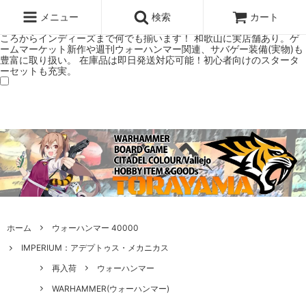
ウォーハンマー(40k/AoS)、ボードゲーム、シタデルカラーの正規プレ
ミアムショップTORAYAMA。通販・オンラインショップです！ ウォー
メニュー
検索
カート
ハンマーとボードゲームのことなら当店へ！ボードゲームもメジャーど
ころからインディーズまで何でも揃います！ 和歌山に実店舗あり。ゲ
ームマーケット新作や週刊ウォーハンマー関連、サバゲー装備(実物)も
豊富に取り扱い。 在庫品は即日発送対応可能！初心者向けのスタータ
ーセットも充実。
ホーム
ウォーハンマー 40000
IMPERIUM：アデプトゥス・メカニカス
再入荷
ウォーハンマー
WARHAMMER(ウォーハンマー)