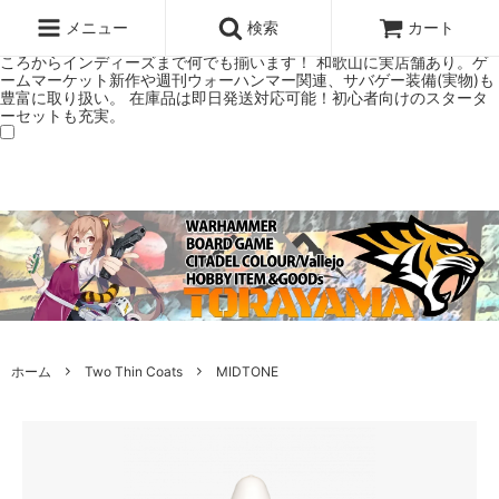
ウォーハンマー(40k/AoS)、ボードゲーム、シタデルカラーの正規プレ
ミアムショップTORAYAMA。通販・オンラインショップです！ ウォー
メニュー
検索
カート
ハンマーとボードゲームのことなら当店へ！ボードゲームもメジャーど
ころからインディーズまで何でも揃います！ 和歌山に実店舗あり。ゲ
ームマーケット新作や週刊ウォーハンマー関連、サバゲー装備(実物)も
豊富に取り扱い。 在庫品は即日発送対応可能！初心者向けのスタータ
ーセットも充実。
ホーム
Two Thin Coats
MIDTONE