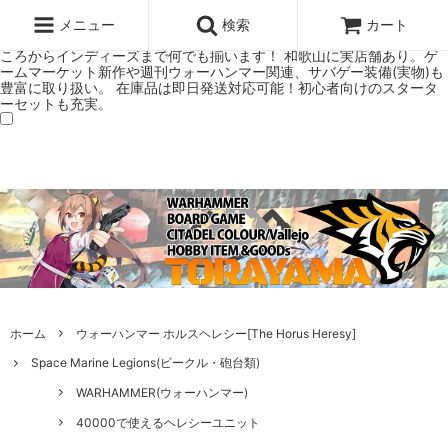
ウォーハンマー(40k/AoS)、ボードゲーム、シタデルカラーの正規プレ
ミアムショップTORAYAMA。通販・オンラインショップです！ ウォー
メニュー
検索
カート
ハンマーとボードゲームのことなら当店へ！ボードゲームもメジャーど
ころからインディーズまで何でも揃います！ 和歌山に実店舗あり。ゲ
ームマーケット新作や週刊ウォーハンマー関連、サバゲー装備(実物)も
豊富に取り扱い。 在庫品は即日発送対応可能！初心者向けのスタータ
ーセットも充実。
ホーム
ウォーハンマー ホルスヘレシー[The Horus Heresy]
Space Marine Legions(ビークル・砲台類)
WARHAMMER(ウォーハンマー)
40000で使えるヘレシーユニット