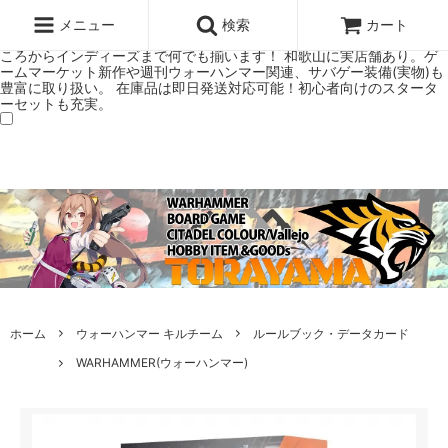
ウォーハンマー(40k/AoS)、ボードゲーム、シタデルカラーの正規プレ
ミアムショップTORAYAMA。通販・オンラインショップです！ ウォー
メニュー
検索
カート
ハンマーとボードゲームのことなら当店へ！ボードゲームもメジャーど
ころからインディーズまで何でも揃います！ 和歌山に実店舗あり。ゲ
ームマーケット新作や週刊ウォーハンマー関連、サバゲー装備(実物)も
豊富に取り扱い。 在庫品は即日発送対応可能！初心者向けのスタータ
ーセットも充実。
ホーム
ウォーハンマー キルチーム
ルールブック・データカード
WARHAMMER(ウォーハンマー)