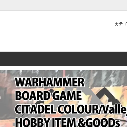
プレミアムショップTORAYAMA。通販・オンラインショップです！ ウ
ームマーケット新作や週刊ウォーハンマー関連、サバゲー装備(実物)も
カテ
lashpoint
替えセール!
売・卸販売について
ウォーハンマー 40000
LINE登録者限定セール
営業日・営業時間について
ンマー ホルスヘレシー[The
AMMER(ウォーハンマー)
フトガンの修理、カスタムについ
ウォーハンマー ホルスヘレシー
ウォーハンマー40,000：ア
トラパレ2023SUMMER
Heresy]
ンズ・インペリアリス
[Warhammer 40,000: Arma
11版
ハンマー ウォークライ
ット刊行 週刊ウォーハンマー
ウォーハンマー オールドワー
ウォーハンマー40000 大会 202
オンライン限定品
ットパトロールの発売日リストと
ウォーハンマーワールド製品
WAKAYAMA
ォーハンマーの発送について
ンマー ミドルアース(Middle-
ォース(40K/AOS)
シタデルカラー・シタデルブラ
勢力ダイス
テム
ンマー40000 各勢力
デスウォッチ
ォーハンマー
vallejo(ファレホ)
レイン
ミニチュア輸送用プロテクトケ
ARMORED CORE[アーマード
ゲーム・カードゲーム
カードスリーブ