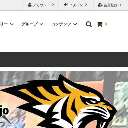
ォーハンマーとボードゲームのことなら当店へ！ボードゲームもメジャーど
アカウント
ログイン
会員登録
豊富に取り扱い。 在庫品は即日発送対応可能！初心者向けのスターター
ゴリー
グループ
コンテンツ
0
ウォーハンマー キルチーム
新製品予約
メール不着トラブルについて
 レギオ
ルマゲドン
ウォーハンマーエイジオブシグマー
ウォーハンマー ルールブック
ウォーハンマー40000ゲーム大会
geddon]
(AoS)
2025
ルド
6 in
ウォーハンマー ブラッドボウル[Blood
Bowl]
テレイン（ウォーハンマー情景モデル）
ンドアイ
WARHAMME BLACK LIBRARY(ウォー
40000で使えるヘレシーユニット
ハンマーブラックライブラリー)
English
Two Thin Coats
ース
シタデルカラーセット販売
コア]
ボードゲーム予約受付中
ボードゲームグッツ(コンバットゲー