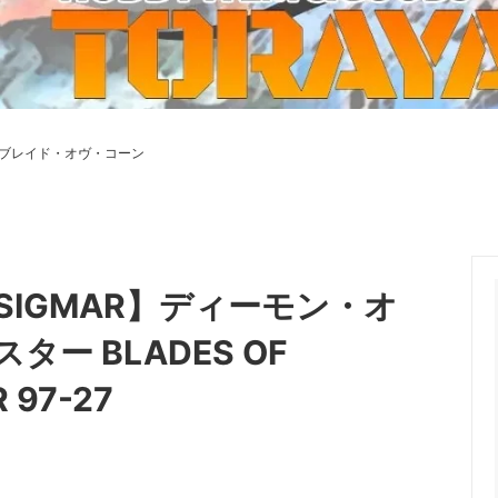
ーケット2024秋
ゲームマーケット2025秋
 from tarkov[タルコフ]
スイス迷彩 TAZ90
ラ
プラモデル
IN
グローブ特集
ク[BattleTech]
ホビー用塗料・ツール
：ブレイド・オヴ・コーン
れたのでお金が必要セール!
ファレホ トゥルーメタリック
金
GUNDAM UNIVERSE
ins Creed: Animus
ディングカード(トレカ)
キャラクターアイテム(食玩類)
キャラクター雑貨
ベイブレード
 SIGMAR】ディーモン・オ
エアソフトガン
ー BLADES OF
器・関連パーツ
各種マガジン
 97-27
ン関連工具・メンテナンス用品
ミリタリー書籍・雑誌