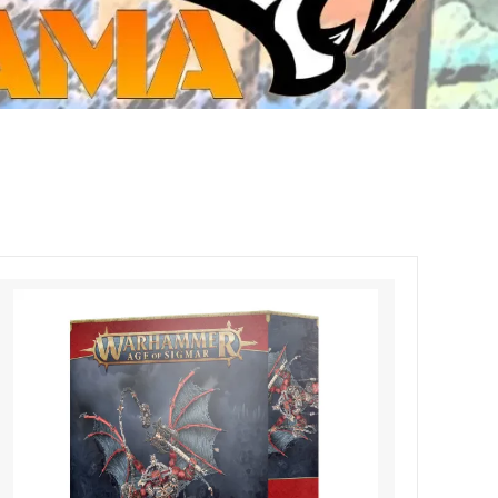
ジ・ダイストレイ・GWS以外のダイス
CMON JAPAN
など)
世界の童話シリーズ
JOYTOY(ジョイトイ)
SFA製高性能Lipoバッテリー
モンスターハンター
メタル
ミニチュア用ベース
超合金魂
ぬいぐるみ
シルバニアファミリー
装備品
バッテリー
その他アイテム・ワッペン類