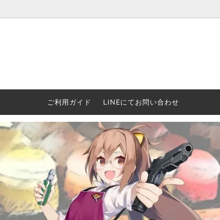
ウォーハンマー(40k/AoS)、ボードゲーム、シタデルカラーの正規
ころからインディーズまで何でも揃います！ 和歌山に実店舗あり。ゲ
セットも充実。
プラコロ
再入荷
当店の商品について
Halo: F
車買い
業務販
ウォーハンマー NECROMUNDA[ネクロ
2/14発売予約
Paypal決済/銀行振り込みについて
ウォーハ
WARH
エアソ
ご利用ガイド
LINEにてお問い合わせ
ムンダ]
Horus 
て
ウォーハンマー アンダーワールド
予約品に関しての注意事項
ウォー
アシェ
Space Marine 2特集
GWS
コンバ
週刊ウ
ウォーハンマー・クエスト
コンバットパトロール/スピアヘッド
ウォーハ
バトルフ
earth™)
AOS各勢力永久呪文(エンドレススペル)
ウォーハ
GWS製ウォーハンマー関連グッツ(書籍
週刊ウ
FLOST製アイテム
MtOテ
など)
週刊ウォーハンマー
DSPIAE
ガンダムアッセンブル関連品
ボード