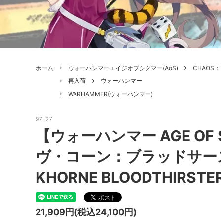
ボードゲーム
ゲームマ
エアソフトガン本体各種
escape
ボードゲーム・ホビー関係書籍
ガンプ
メッセージパッチ
RED W
ZOIDS(ゾイド)
バトルテッ
ホーム
ウォーハンマーエイジオブシグマー(AoS)
CHAOS
ミリタリーナレッジレポーツ
PC壊
ROBOT魂
DX超合
再入荷
ウォーハンマー
WARHAMMER(ウォーハンマー)
Halo: Flashpoint
Assass
ねんどろいど
トレー
フィギュア
雑貨・
97-27
【ウォーハンマー AGE OF
レゴ(LEGO)
限定品
ヴ・コーン：ブラッドサースタ
カスタムパーツ
光学機
KHORNE BLOODTHIRSTER
レーション・災害備蓄用品
エアガ
フィールドチケット
21,909円(税込24,100円)