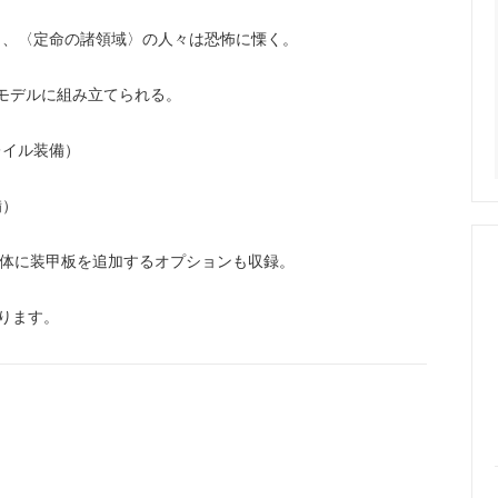
き、〈定命の諸領域〉の人々は恐怖に慄く。
モデルに組み立てられる。
レイル装備）
備）
。
胴体に装甲板を追加するオプションも収録。
ります。