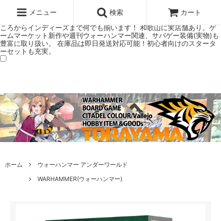
ウォーハンマー(40k/AoS)、ボードゲーム、シタデルカラーの正規プレ
ミアムショップTORAYAMA。通販・オンラインショップです！ ウォー
メニュー
検索
カート
ハンマーとボードゲームのことなら当店へ！ボードゲームもメジャーど
ころからインディーズまで何でも揃います！ 和歌山に実店舗あり。ゲ
ームマーケット新作や週刊ウォーハンマー関連、サバゲー装備(実物)も
豊富に取り扱い。 在庫品は即日発送対応可能！初心者向けのスタータ
ーセットも充実。
ホーム
ウォーハンマー アンダーワールド
WARHAMMER(ウォーハンマー)