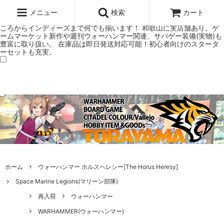
ウォーハンマー(40k/AoS)、ボードゲーム、シタデルカラーの正規プレ
ミアムショップTORAYAMA。通販・オンラインショップです！ ウォー
メニュー
検索
カート
ハンマーとボードゲームのことなら当店へ！ボードゲームもメジャーど
ころからインディーズまで何でも揃います！ 和歌山に実店舗あり。ゲ
ームマーケット新作や週刊ウォーハンマー関連、サバゲー装備(実物)も
豊富に取り扱い。 在庫品は即日発送対応可能！初心者向けのスタータ
ーセットも充実。
ホーム
ウォーハンマー ホルスヘレシー[The Horus Heresy]
Space Marine Legions(マリーン部隊)
再入荷
ウォーハンマー
WARHAMMER(ウォーハンマー)