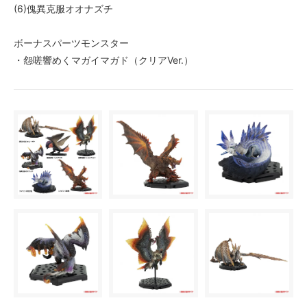
(6)傀異克服オオナズチ
ボーナスパーツモンスター
・怨嗟響めくマガイマガド（クリアVer.）