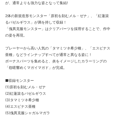
が、通常よりも強力な姿となって集結!
2体の新規造形モンスター「原初を刻むメル・ゼナ」、「紅蓮滾
るバゼルギウス」が満を持して収録！
「傀異克服モンスター」はクリアパーツを採用することで、作中
の姿を再現。
プレーヤーから高い人気の「タマミツネ希少種」、「エスピナス
亜種」などラインナップすべてが通常と異なる姿に！
ボーナスパーツを集めると、炎をイメージしたカラーリングの
「怨嗟響めくマガイマガド」が完成。
■収録モンスター
(1)原初を刻むメル・ゼナ
(2)紅蓮滾るバゼルギウス
(3)タマミツネ希少種
(4)エスピナス亜種
(5)傀異克服シャガルマガラ