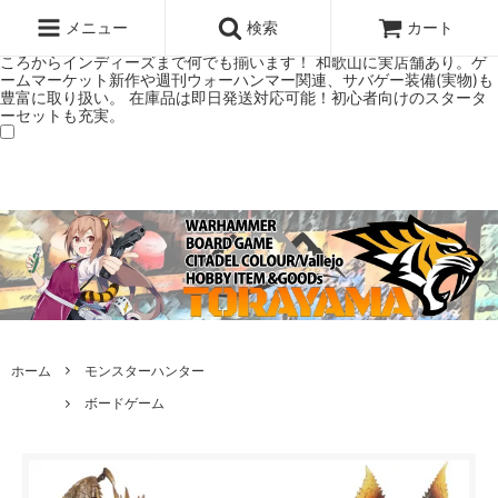
ウォーハンマー(40k/AoS)、ボードゲーム、シタデルカラーの正規プレ
ミアムショップTORAYAMA。通販・オンラインショップです！ ウォー
メニュー
検索
カート
ハンマーとボードゲームのことなら当店へ！ボードゲームもメジャーど
ころからインディーズまで何でも揃います！ 和歌山に実店舗あり。ゲ
ームマーケット新作や週刊ウォーハンマー関連、サバゲー装備(実物)も
豊富に取り扱い。 在庫品は即日発送対応可能！初心者向けのスタータ
ーセットも充実。
ホーム
モンスターハンター
ボードゲーム