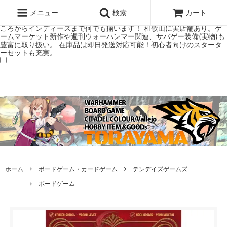
ウォーハンマー(40k/AoS)、ボードゲーム、シタデルカラーの正規プレ
ミアムショップTORAYAMA。通販・オンラインショップです！ ウォー
メニュー
検索
カート
ハンマーとボードゲームのことなら当店へ！ボードゲームもメジャーど
ころからインディーズまで何でも揃います！ 和歌山に実店舗あり。ゲ
ームマーケット新作や週刊ウォーハンマー関連、サバゲー装備(実物)も
豊富に取り扱い。 在庫品は即日発送対応可能！初心者向けのスタータ
ーセットも充実。
ホーム
ボードゲーム・カードゲーム
テンデイズゲームズ
ボードゲーム