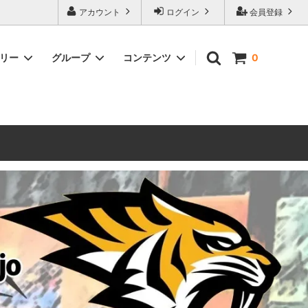
ォーハンマーとボードゲームのことなら当店へ！ボードゲームもメジャーど
アカウント
ログイン
会員登録
豊富に取り扱い。 在庫品は即日発送対応可能！初心者向けのスターター
ゴリー
グループ
コンテンツ
0
ウォーハンマー キルチーム
新製品予約
メール不着トラブルについて
 レギオ
ルマゲドン
ウォーハンマーエイジオブシグマー
ウォーハンマー ルールブック
ウォーハンマー40000ゲーム大会
geddon]
(AoS)
2025
ルド
6 in
ウォーハンマー ブラッドボウル[Blood
Bowl]
テレイン（ウォーハンマー情景モデル）
ンドアイ
WARHAMME BLACK LIBRARY(ウォー
40000で使えるヘレシーユニット
ハンマーブラックライブラリー)
English
Two Thin Coats
ース
シタデルカラーセット販売
コア]
ボードゲーム予約受付中
ボードゲームグッツ(コンバットゲー