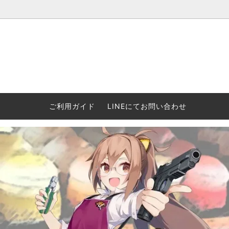
ウォーハンマー(40k/AoS)、ボードゲーム、シタデルカラーの正規
ころからインディーズまで何でも揃います！ 和歌山に実店舗あり。ゲ
セットも充実。
プラコロ
再入荷
当店の商品について
Halo: F
車買い
業務販
ウォーハンマー NECROMUNDA[ネクロ
2/14発売予約
Paypal決済/銀行振り込みについて
ウォーハ
WARH
エアソ
ご利用ガイド
LINEにてお問い合わせ
ムンダ]
Horus 
て
ウォーハンマー アンダーワールド
予約品に関しての注意事項
ウォー
アシェ
Space Marine 2特集
GWS
コンバ
週刊ウ
ウォーハンマー・クエスト
コンバットパトロール/スピアヘッド
ウォーハ
バトルフ
earth™)
AOS各勢力永久呪文(エンドレススペル)
ウォーハ
GWS製ウォーハンマー関連グッツ(書籍
週刊ウ
FLOST製アイテム
MtOテ
など)
週刊ウォーハンマー
DSPIAE
ガンダムアッセンブル関連品
ボード