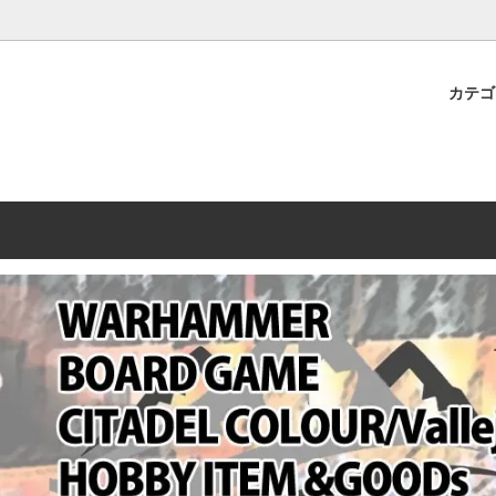
プレミアムショップTORAYAMA。通販・オンラインショップです！ ウ
ームマーケット新作や週刊ウォーハンマー関連、サバゲー装備(実物)も
カテ
lashpoint
替えセール!
売・卸販売について
ウォーハンマー 40000
LINE登録者限定セール
営業日・営業時間について
ンマー ホルスヘレシー[The
AMMER(ウォーハンマー)
フトガンの修理、カスタムについ
ウォーハンマー ホルスヘレシー
ウォーハンマー40,000：ア
トラパレ2023SUMMER
Heresy]
ンズ・インペリアリス
[Warhammer 40,000: Arma
11版
ハンマー ウォークライ
ット刊行 週刊ウォーハンマー
ウォーハンマー オールドワー
ウォーハンマー40000 大会 202
オンライン限定品
ットパトロールの発売日リストと
ウォーハンマーワールド製品
WAKAYAMA
ォーハンマーの発送について
ンマー ミドルアース(Middle-
ォース(40K/AOS)
シタデルカラー・シタデルブラ
勢力ダイス
テム
ンマー40000 各勢力
デスウォッチ
ォーハンマー
vallejo(ファレホ)
レイン
ミニチュア輸送用プロテクトケ
ARMORED CORE[アーマード
ゲーム・カードゲーム
カードスリーブ