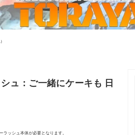
ーケット2024秋
ゲームマーケット2025秋
 from tarkov[タルコフ]
スイス迷彩 TAZ90
ラ
プラモデル
IN
グローブ特集
ク[BattleTech]
ホビー用塗料・ツール
)
れたのでお金が必要セール!
ファレホ トゥルーメタリック
金
GUNDAM UNIVERSE
ins Creed: Animus
ディングカード(トレカ)
キャラクターアイテム(食玩類)
キャラクター雑貨
ベイブレード
ラッシュ：ご一緒にケーキも 日
エアソフトガン
器・関連パーツ
各種マガジン
ン関連工具・メンテナンス用品
ミリタリー書籍・雑誌
ーラッシュ本体が必要となります。