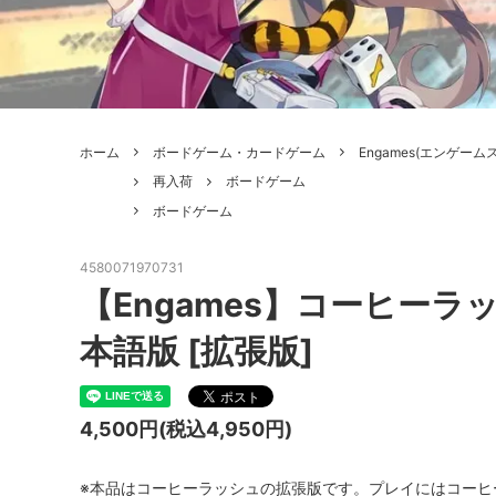
ボードゲーム
ゲームマ
エアソフトガン本体各種
escape
ボードゲーム・ホビー関係書籍
ガンプ
メッセージパッチ
RED W
ZOIDS(ゾイド)
バトルテッ
ホーム
ボードゲーム・カードゲーム
Engames(エンゲームス
ミリタリーナレッジレポーツ
PC壊
ROBOT魂
DX超合
再入荷
ボードゲーム
ボードゲーム
Halo: Flashpoint
Assass
ねんどろいど
トレー
フィギュア
雑貨・
4580071970731
【Engames】コーヒー
レゴ(LEGO)
限定品
本語版 [拡張版]
カスタムパーツ
光学機
レーション・災害備蓄用品
エアガ
4,500円(税込4,950円)
フィールドチケット
※本品はコーヒーラッシュの拡張版です。プレイにはコーヒ