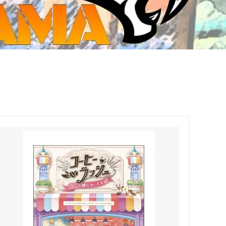
ジ・ダイストレイ・GWS以外のダイス
CMON JAPAN
など)
世界の童話シリーズ
JOYTOY(ジョイトイ)
SFA製高性能Lipoバッテリー
モンスターハンター
メタル
ミニチュア用ベース
超合金魂
ぬいぐるみ
シルバニアファミリー
装備品
バッテリー
その他アイテム・ワッペン類