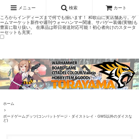
ウォーハンマー(40k/AoS)、ボードゲーム、シタデルカラーの正規プレ
ミアムショップTORAYAMA。通販・オンラインショップです！ ウォー
メニュー
検索
カート
ハンマーとボードゲームのことなら当店へ！ボードゲームもメジャーど
ころからインディーズまで何でも揃います！ 和歌山に実店舗あり。ゲ
ームマーケット新作や週刊ウォーハンマー関連、サバゲー装備(実物)も
豊富に取り扱い。 在庫品は即日発送対応可能！初心者向けのスタータ
ーセットも充実。
ホーム
ボードゲームグッツ(コンバットゲージ・ダイストレイ・GWS以外のダイスな
ど)