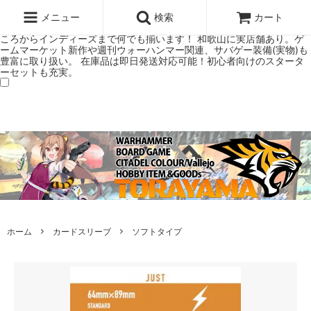
ウォーハンマー(40k/AoS)、ボードゲーム、シタデルカラーの正規プレ
ミアムショップTORAYAMA。通販・オンラインショップです！ ウォー
メニュー
検索
カート
ハンマーとボードゲームのことなら当店へ！ボードゲームもメジャーど
ころからインディーズまで何でも揃います！ 和歌山に実店舗あり。ゲ
ームマーケット新作や週刊ウォーハンマー関連、サバゲー装備(実物)も
豊富に取り扱い。 在庫品は即日発送対応可能！初心者向けのスタータ
ーセットも充実。
ホーム
カードスリーブ
ソフトタイプ