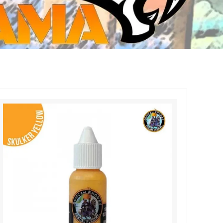
ジ・ダイストレイ・GWS以外のダイス
CMON JAPAN
など)
世界の童話シリーズ
JOYTOY(ジョイトイ)
SFA製高性能Lipoバッテリー
モンスターハンター
メタル
ミニチュア用ベース
超合金魂
ぬいぐるみ
シルバニアファミリー
装備品
バッテリー
その他アイテム・ワッペン類