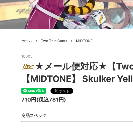
ボードゲーム
ゲームマ
エアソフトガン本体各種
escape
ボードゲーム・ホビー関係書籍
ガンプ
メッセージパッチ
RED W
ZOIDS(ゾイド)
バトルテッ
ホーム
Two Thin Coats
MIDTONE
ミリタリーナレッジレポーツ
PC壊
ROBOT魂
DX超合
10005
Halo: Flashpoint
Assass
ねんどろいど
トレー
★メール便対応★【TwoTh
フィギュア
雑貨・
【MIDTONE】 Skulker Yel
レゴ(LEGO)
限定品
カスタムパーツ
光学機
710円(税込781円)
レーション・災害備蓄用品
エアガ
商品スペック
フィールドチケット