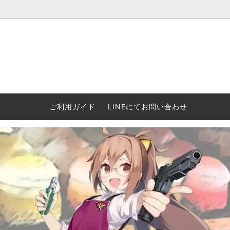
ウォーハンマー(40k/AoS)、ボードゲーム、シタデルカラーの正規
ころからインディーズまで何でも揃います！ 和歌山に実店舗あり。ゲ
セットも充実。
プラコロ
再入荷
当店の商品について
Halo: F
車買い
業務販
ウォーハンマー NECROMUNDA[ネクロ
2/14発売予約
Paypal決済/銀行振り込みについて
ウォーハ
WARH
エアソ
ご利用ガイド
LINEにてお問い合わせ
ムンダ]
Horus 
て
ウォーハンマー アンダーワールド
予約品に関しての注意事項
ウォー
アシェ
Space Marine 2特集
GWS
コンバ
週刊ウ
ウォーハンマー・クエスト
コンバットパトロール/スピアヘッド
ウォーハ
バトルフ
earth™)
AOS各勢力永久呪文(エンドレススペル)
ウォーハ
GWS製ウォーハンマー関連グッツ(書籍
週刊ウ
FLOST製アイテム
MtOテ
など)
週刊ウォーハンマー
DSPIAE
ガンダムアッセンブル関連品
ボード