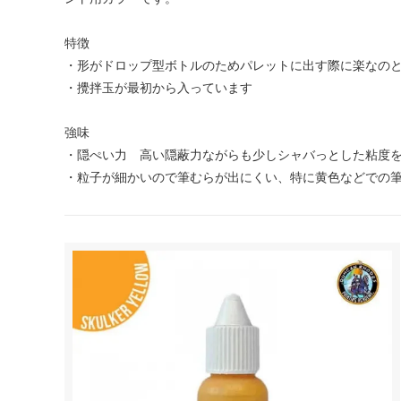
特徴
・形がドロップ型ボトルのためパレットに出す際に楽なの
・攪拌玉が最初から入っています
強味
・隠ぺい力 高い隠蔽力ながらも少しシャバっとした粘度
・粒子が細かいので筆むらが出にくい、特に黄色などでの