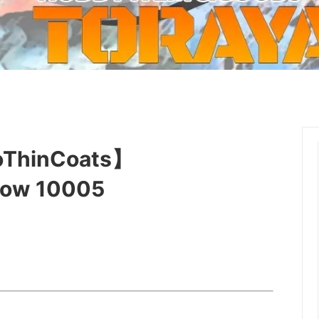
ーケット2024秋
ゲームマーケット2025秋
 from tarkov[タルコフ]
スイス迷彩 TAZ90
ラ
プラモデル
IN
グローブ特集
ク[BattleTech]
ホビー用塗料・ツール
れたのでお金が必要セール!
ファレホ トゥルーメタリック
金
GUNDAM UNIVERSE
ins Creed: Animus
ディングカード(トレカ)
キャラクターアイテム(食玩類)
inCoats】
キャラクター雑貨
ベイブレード
low 10005
エアソフトガン
器・関連パーツ
各種マガジン
ン関連工具・メンテナンス用品
ミリタリー書籍・雑誌