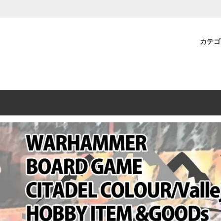
プレミアムショップTORAYAMA。通販・オンラインショップです！ ウ
ームマーケット新作や週刊ウォーハンマー関連、サバゲー装備(実物)も
カテ
lashpoint
替えセール!
売・卸販売について
ウォーハンマー 40000
LINE登録者限定セール
営業日・営業時間について
ンマー ホルスヘレシー[The
AMMER(ウォーハンマー)
フトガンの修理、カスタムについ
ウォーハンマー ホルスヘレシー
ウォーハンマー40,000：ア
トラパレ2023SUMMER
Heresy]
ンズ・インペリアリス
[Warhammer 40,000: Arma
11版
ハンマー ウォークライ
ット刊行 週刊ウォーハンマー
ウォーハンマー オールドワー
ウォーハンマー40000 大会 202
オンライン限定品
ットパトロールの発売日リストと
ウォーハンマーワールド製品
WAKAYAMA
ォーハンマーの発送について
ンマー ミドルアース(Middle-
ォース(40K/AOS)
シタデルカラー・シタデルブラ
勢力ダイス
テム
ンマー40000 各勢力
デスウォッチ
ォーハンマー
vallejo(ファレホ)
レイン
ミニチュア輸送用プロテクトケ
ARMORED CORE[アーマード
ゲーム・カードゲーム
カードスリーブ