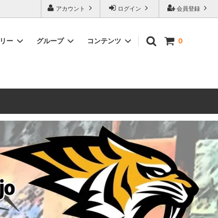
ォーハンマーとボードゲームのことなら当店へ！ボードゲームもメジャーど
アカウント
ログイン
会員登録
豊富に取り扱い。 在庫品は即日発送対応可能！初心者向けのスターター
ゴリー
グループ
コンテンツ
0
ウォーハンマー キルチーム
新製品予約
メール不着トラブルについて
 レギオ
ルマゲドン
ウォーハンマーエイジオブシグマー
ウォーハンマー ルールブック
ウォーハンマー40000ゲーム大会
geddon]
(AoS)
2025
ルド
6 in
ウォーハンマー ブラッドボウル[Blood
Bowl]
テレイン（ウォーハンマー情景モデル）
ンドアイ
WARHAMME BLACK LIBRARY(ウォー
40000で使えるヘレシーユニット
ハンマーブラックライブラリー)
English
Two Thin Coats
ース
シタデルカラーセット販売
コア]
ボードゲーム予約受付中
ボードゲームグッツ(コンバットゲー