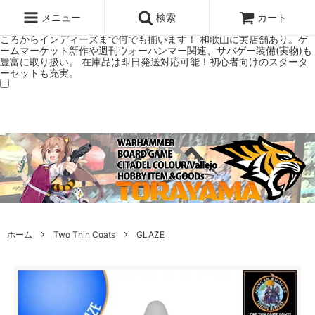
ウォーハンマー(40k/AoS)、ボードゲーム、シタデルカラーの正規プレ
ミアムショップTORAYAMA。通販・オンラインショップです！ ウォー
メニュー
検索
カート
ハンマーとボードゲームのことなら当店へ！ボードゲームもメジャーど
ころからインディーズまで何でも揃います！ 和歌山に実店舗あり。ゲ
ームマーケット新作や週刊ウォーハンマー関連、サバゲー装備(実物)も
豊富に取り扱い。 在庫品は即日発送対応可能！初心者向けのスタータ
ーセットも充実。
ホーム
Two Thin Coats
GLAZE