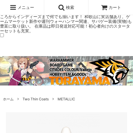
ウォーハンマー(40k/AoS)、ボードゲーム、シタデルカラーの正規プレ
ミアムショップTORAYAMA。通販・オンラインショップです！ ウォー
メニュー
検索
カート
ハンマーとボードゲームのことなら当店へ！ボードゲームもメジャーど
ころからインディーズまで何でも揃います！ 和歌山に実店舗あり。ゲ
ームマーケット新作や週刊ウォーハンマー関連、サバゲー装備(実物)も
豊富に取り扱い。 在庫品は即日発送対応可能！初心者向けのスタータ
ーセットも充実。
ホーム
Two Thin Coats
METALLIC