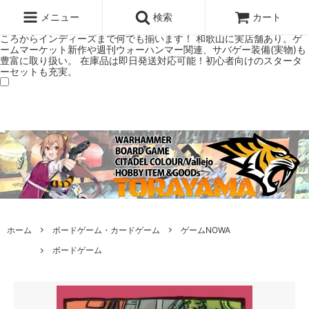
ウォーハンマー(40k/AoS)、ボードゲーム、シタデルカラーの正規プレ
ミアムショップTORAYAMA。通販・オンラインショップです！ ウォー
メニュー
検索
カート
ハンマーとボードゲームのことなら当店へ！ボードゲームもメジャーど
ころからインディーズまで何でも揃います！ 和歌山に実店舗あり。ゲ
ームマーケット新作や週刊ウォーハンマー関連、サバゲー装備(実物)も
豊富に取り扱い。 在庫品は即日発送対応可能！初心者向けのスタータ
ーセットも充実。
ホーム
ボードゲーム・カードゲーム
ゲームNOWA
ボードゲーム