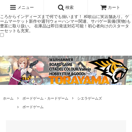
ウォーハンマー(40k/AoS)、ボードゲーム、シタデルカラーの正規プレ
ミアムショップTORAYAMA。通販・オンラインショップです！ ウォー
メニュー
検索
カート
ハンマーとボードゲームのことなら当店へ！ボードゲームもメジャーど
ころからインディーズまで何でも揃います！ 和歌山に実店舗あり。ゲ
ームマーケット新作や週刊ウォーハンマー関連、サバゲー装備(実物)も
豊富に取り扱い。 在庫品は即日発送対応可能！初心者向けのスタータ
ーセットも充実。
ホーム
ボードゲーム・カードゲーム
シエラゲームズ
ボードゲーム