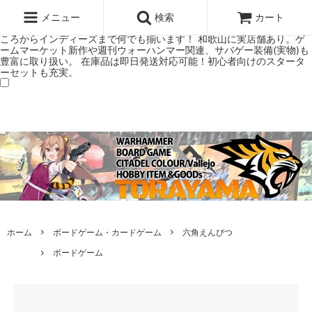
ウォーハンマー(40k/AoS)、ボードゲーム、シタデルカラーの正規プレ
ミアムショップTORAYAMA。通販・オンラインショップです！ ウォー
メニュー
検索
カート
ハンマーとボードゲームのことなら当店へ！ボードゲームもメジャーど
ころからインディーズまで何でも揃います！ 和歌山に実店舗あり。ゲ
ームマーケット新作や週刊ウォーハンマー関連、サバゲー装備(実物)も
豊富に取り扱い。 在庫品は即日発送対応可能！初心者向けのスタータ
ーセットも充実。
ホーム
ボードゲーム・カードゲーム
六角えんぴつ
ボードゲーム