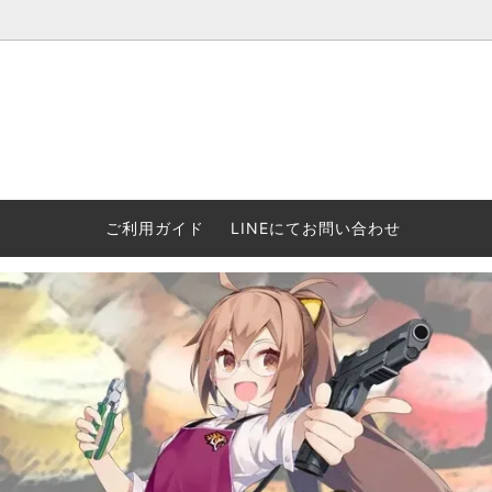
ウォーハンマー(40k/AoS)、ボードゲーム、シタデルカラーの正規
ころからインディーズまで何でも揃います！ 和歌山に実店舗あり。ゲ
セットも充実。
プラコロ
再入荷
当店の商品について
Halo: F
車買い
業務販
ウォーハンマー NECROMUNDA[ネクロ
2/14発売予約
Paypal決済/銀行振り込みについて
ウォーハ
WARH
エアソ
ご利用ガイド
LINEにてお問い合わせ
ムンダ]
Horus 
て
ウォーハンマー アンダーワールド
予約品に関しての注意事項
ウォー
アシェ
Space Marine 2特集
GWS
コンバ
週刊ウ
ウォーハンマー・クエスト
コンバットパトロール/スピアヘッド
ウォーハ
バトルフ
earth™)
AOS各勢力永久呪文(エンドレススペル)
ウォーハ
GWS製ウォーハンマー関連グッツ(書籍
週刊ウ
FLOST製アイテム
MtOテ
など)
週刊ウォーハンマー
DSPIAE
ガンダムアッセンブル関連品
ボード