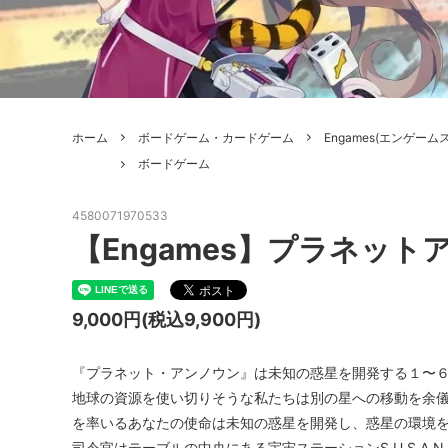
ボードゲーム
ゲームマ
エアソフトガン本体各種
escape
ボードゲーム・ホビー関係書籍
ガンプ
メッセージパッチ
RED W
ZOIDS(ゾイド)
バトルテッ
ホーム
ボードゲーム・カードゲーム
Engames(エンゲームス
ミリタリーナレッジレポーツ
PC壊
ROBOT魂
DX超合
ボードゲーム
Halo: Flashpoint
Assass
ねんどろいど
トレー
4580071970533
フィギュア
雑貨・
【Engames】プラネット
レゴ(LEGO)
限定品
9,000円(税込9,900円)
カスタムパーツ
光学機
レーション・災害備蓄用品
エアガ
『プラネット・アンノウン』は未知の惑星を開発する１〜
地球の資源を使い切りそうな私たちは別の星への移動を余
フィールドチケット
を率いるあなたの使命は未知の惑星を開発し、惑星の環境
司令官はテーブルの中央にある宇宙ステーションS.U.S.A