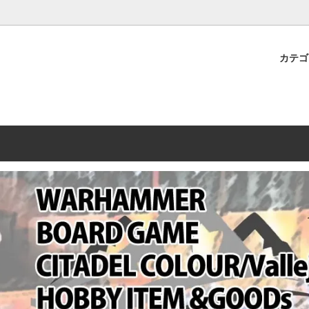
プレミアムショップTORAYAMA。通販・オンラインショップです！ ウ
ームマーケット新作や週刊ウォーハンマー関連、サバゲー装備(実物)も
カテ
lashpoint
替えセール!
売・卸販売について
ウォーハンマー 40000
LINE登録者限定セール
営業日・営業時間について
ンマー ホルスヘレシー[The
AMMER(ウォーハンマー)
フトガンの修理、カスタムについ
ウォーハンマー ホルスヘレシー
ウォーハンマー40,000：ア
トラパレ2023SUMMER
Heresy]
ンズ・インペリアリス
[Warhammer 40,000: Arma
11版
ハンマー ウォークライ
ット刊行 週刊ウォーハンマー
ウォーハンマー オールドワー
ウォーハンマー40000 大会 202
オンライン限定品
ットパトロールの発売日リストと
ウォーハンマーワールド製品
WAKAYAMA
ォーハンマーの発送について
ンマー ミドルアース(Middle-
ォース(40K/AOS)
シタデルカラー・シタデルブラ
勢力ダイス
テム
ンマー40000 各勢力
デスウォッチ
ォーハンマー
vallejo(ファレホ)
レイン
ミニチュア輸送用プロテクトケ
ARMORED CORE[アーマード
ゲーム・カードゲーム
カードスリーブ