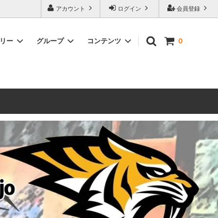
ォーハンマーとボードゲームのことなら当店へ！ボードゲームもメジャーど
アカウント
ログイン
会員登録
豊富に取り扱い。 在庫品は即日発送対応可能！初心者向けのスターター
ゴリー
グループ
コンテンツ
0
ウォーハンマー キルチーム
新製品予約
メール不着トラブルについて
 レギオ
ルマゲドン
ウォーハンマーエイジオブシグマー
ウォーハンマー ルールブック
ウォーハンマー40000ゲーム大会
geddon]
(AoS)
2025
ルド
6 in
ウォーハンマー ブラッドボウル[Blood
Bowl]
テレイン（ウォーハンマー情景モデル）
ンドアイ
WARHAMME BLACK LIBRARY(ウォー
40000で使えるヘレシーユニット
ハンマーブラックライブラリー)
English
Two Thin Coats
ース
シタデルカラーセット販売
コア]
ボードゲーム予約受付中
ボードゲームグッツ(コンバットゲー