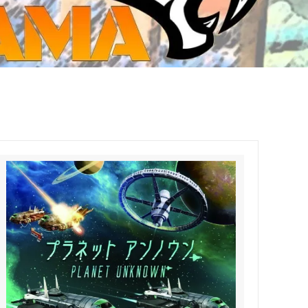
ジ・ダイストレイ・GWS以外のダイス
CMON JAPAN
など)
世界の童話シリーズ
JOYTOY(ジョイトイ)
SFA製高性能Lipoバッテリー
モンスターハンター
メタル
ミニチュア用ベース
超合金魂
ぬいぐるみ
シルバニアファミリー
装備品
バッテリー
その他アイテム・ワッペン類