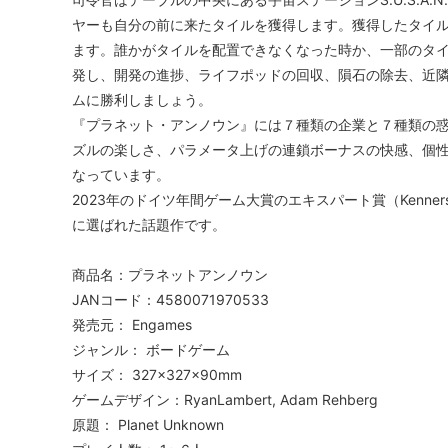
ヤーも自分の前に来たタイルを獲得します。獲得したタイ
ます。誰かがタイルを配置できなくなった時か、一部のタ
発し、開発の進捗、ライフポッドの回収、隕石の除去、近
ムに勝利しましょう。
『プラネット・アンノウン』には７種類の企業と７種類の
ズルの楽しさ、パラメータ上げの連鎖ボーナスの快感、個
なっています。
2023年のドイツ年間ゲーム大賞のエキスパート賞（Kennersp
に選ばれた話題作です。
商品名：プラネットアンノウン
JANコード：4580071970533
発売元： Engames
ジャンル： ボードゲーム
サイズ： 327×327×90mm
ゲームデザイン：RyanLambert, Adam Rehberg
原題： Planet Unknown