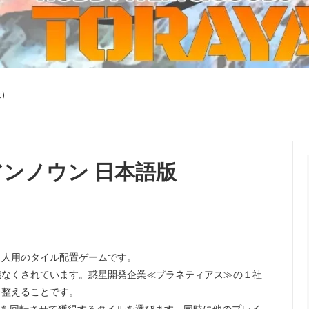
ーケット2024秋
ゲームマーケット2025秋
 from tarkov[タルコフ]
スイス迷彩 TAZ90
ラ
プラモデル
IN
グローブ特集
ク[BattleTech]
ホビー用塗料・ツール
)
れたのでお金が必要セール!
ファレホ トゥルーメタリック
金
GUNDAM UNIVERSE
ins Creed: Animus
ディングカード(トレカ)
キャラクターアイテム(食玩類)
キャラクター雑貨
ベイブレード
アンノウン 日本語版
エアソフトガン
器・関連パーツ
各種マガジン
ン関連工具・メンテナンス用品
ミリタリー書籍・雑誌
６人用のタイル配置ゲームです。
儀なくされています。惑星開発企業≪プラネティアス≫の１社
を整えることです。
.N.を回転させて獲得するタイルを選びます。同時に他のプレイ