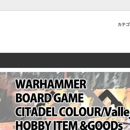
プレミアムショップTORAYAMA。通販・オンラインショップです！ ウ
ームマーケット新作や週刊ウォーハンマー関連、サバゲー装備(実物)も
カテ
lashpoint
替えセール!
売・卸販売について
ウォーハンマー 40000
LINE登録者限定セール
営業日・営業時間について
ンマー ホルスヘレシー[The
AMMER(ウォーハンマー)
フトガンの修理、カスタムについ
ウォーハンマー ホルスヘレシー
ウォーハンマー40,000：ア
トラパレ2023SUMMER
Heresy]
ンズ・インペリアリス
[Warhammer 40,000: Arma
11版
ハンマー ウォークライ
ット刊行 週刊ウォーハンマー
ウォーハンマー オールドワー
ウォーハンマー40000 大会 202
オンライン限定品
ットパトロールの発売日リストと
ウォーハンマーワールド製品
WAKAYAMA
ォーハンマーの発送について
ンマー ミドルアース(Middle-
ォース(40K/AOS)
シタデルカラー・シタデルブラ
勢力ダイス
テム
ンマー40000 各勢力
デスウォッチ
ォーハンマー
vallejo(ファレホ)
レイン
ミニチュア輸送用プロテクトケ
ARMORED CORE[アーマード
ゲーム・カードゲーム
カードスリーブ