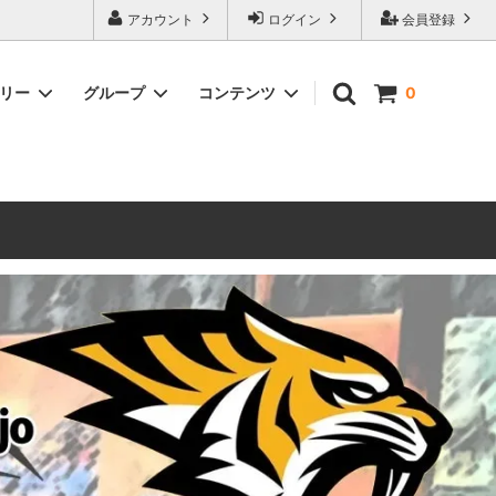
ォーハンマーとボードゲームのことなら当店へ！ボードゲームもメジャーど
アカウント
ログイン
会員登録
豊富に取り扱い。 在庫品は即日発送対応可能！初心者向けのスターター
ゴリー
グループ
コンテンツ
0
ウォーハンマー キルチーム
新製品予約
メール不着トラブルについて
 レギオ
ルマゲドン
ウォーハンマーエイジオブシグマー
ウォーハンマー ルールブック
ウォーハンマー40000ゲーム大会
geddon]
(AoS)
2025
ルド
6 in
ウォーハンマー ブラッドボウル[Blood
Bowl]
テレイン（ウォーハンマー情景モデル）
ンドアイ
WARHAMME BLACK LIBRARY(ウォー
40000で使えるヘレシーユニット
ハンマーブラックライブラリー)
English
Two Thin Coats
ース
シタデルカラーセット販売
コア]
ボードゲーム予約受付中
ボードゲームグッツ(コンバットゲー