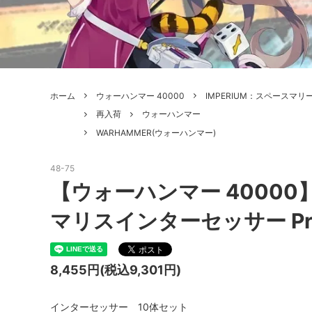
ボードゲーム
ゲームマ
エアソフトガン本体各種
escape
ボードゲーム・ホビー関係書籍
ガンプ
メッセージパッチ
RED W
ZOIDS(ゾイド)
バトルテッ
ホーム
ウォーハンマー 40000
IMPERIUM：スペースマリ
ミリタリーナレッジレポーツ
PC壊
ROBOT魂
DX超合
再入荷
ウォーハンマー
WARHAMMER(ウォーハンマー)
Halo: Flashpoint
Assass
ねんどろいど
トレー
フィギュア
雑貨・
48-75
【ウォーハンマー 4000
レゴ(LEGO)
限定品
マリスインターセッサー Primari
カスタムパーツ
光学機
レーション・災害備蓄用品
エアガ
8,455円(税込9,301円)
フィールドチケット
インターセッサー 10体セット