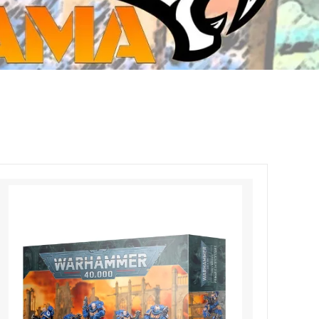
ジ・ダイストレイ・GWS以外のダイス
CMON JAPAN
など)
世界の童話シリーズ
JOYTOY(ジョイトイ)
SFA製高性能Lipoバッテリー
モンスターハンター
メタル
ミニチュア用ベース
超合金魂
ぬいぐるみ
シルバニアファミリー
装備品
バッテリー
その他アイテム・ワッペン類