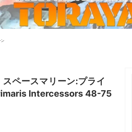
ーケット2024秋
ゲームマーケット2025秋
 from tarkov[タルコフ]
スイス迷彩 TAZ90
ラ
プラモデル
IN
グローブ特集
ク[BattleTech]
ホビー用塗料・ツール
ーン
れたのでお金が必要セール!
ファレホ トゥルーメタリック
金
GUNDAM UNIVERSE
ins Creed: Animus
ディングカード(トレカ)
キャラクターアイテム(食玩類)
キャラクター雑貨
ベイブレード
0】スペースマリーン:プライ
エアソフトガン
s Intercessors 48-75
器・関連パーツ
各種マガジン
ン関連工具・メンテナンス用品
ミリタリー書籍・雑誌