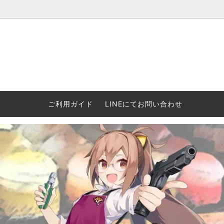
ウォーハンマー(40k/AoS)、ボードゲーム、シタデルカラーの正規
ころからインディーズまで何でも揃います！ 和歌山に実店舗あり。ゲ
セットも充実。
プラコロ
再入荷
当店の商品について
Halo: F
車買い
業務販
ウォーハンマー NECROMUNDA[ネクロ
2/14発売予約
Paypal決済/銀行振り込みについて
ウォーハ
WARH
エアソ
ご利用ガイド
LINEにてお問い合わせ
ムンダ]
Horus 
て
ウォーハンマー アンダーワールド
予約品に関しての注意事項
ウォー
アシェ
Space Marine 2特集
GWS
コンバ
週刊ウ
ウォーハンマー・クエスト
コンバットパトロール/スピアヘッド
ウォーハ
バトルフ
earth™)
AOS各勢力永久呪文(エンドレススペル)
ウォーハ
GWS製ウォーハンマー関連グッツ(書籍
週刊ウ
FLOST製アイテム
MtOテ
など)
週刊ウォーハンマー
DSPIAE
ガンダムアッセンブル関連品
ボード