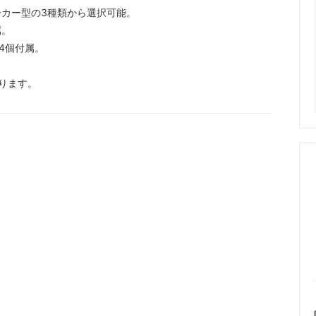
カー型の3種類から選択可能。
属。
4個付属。
ります。