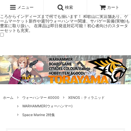
ウォーハンマー(40k/AoS)、ボードゲーム、シタデルカラーの正規プレ
ミアムショップTORAYAMA。通販・オンラインショップです！ ウォー
メニュー
検索
カート
ハンマーとボードゲームのことなら当店へ！ボードゲームもメジャーど
ころからインディーズまで何でも揃います！ 和歌山に実店舗あり。ゲ
ームマーケット新作や週刊ウォーハンマー関連、サバゲー装備(実物)も
豊富に取り扱い。 在庫品は即日発送対応可能！初心者向けのスタータ
ーセットも充実。
ホーム
ウォーハンマー 40000
XENOS：ティラニッド
WARHAMMER(ウォーハンマー)
Space Marine 2特集