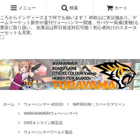
ウォーハンマー(40k/AoS)、ボードゲーム、シタデルカラーの正規プレ
ミアムショップTORAYAMA。通販・オンラインショップです！ ウォー
メニュー
検索
カート
ハンマーとボードゲームのことなら当店へ！ボードゲームもメジャーど
ころからインディーズまで何でも揃います！ 和歌山に実店舗あり。ゲ
ームマーケット新作や週刊ウォーハンマー関連、サバゲー装備(実物)も
豊富に取り扱い。 在庫品は即日発送対応可能！初心者向けのスタータ
ーセットも充実。
ホーム
ウォーハンマー 40000
IMPERIUM：スペースマリーン
WARHAMMER(ウォーハンマー)
GWSオンライン限定品
ウォーハンマーワールド製品