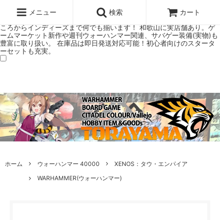
ウォーハンマー(40k/AoS)、ボードゲーム、シタデルカラーの正規プレ
ミアムショップTORAYAMA。通販・オンラインショップです！ ウォー
メニュー
検索
カート
ハンマーとボードゲームのことなら当店へ！ボードゲームもメジャーど
ころからインディーズまで何でも揃います！ 和歌山に実店舗あり。ゲ
ームマーケット新作や週刊ウォーハンマー関連、サバゲー装備(実物)も
豊富に取り扱い。 在庫品は即日発送対応可能！初心者向けのスタータ
ーセットも充実。
ホーム
ウォーハンマー 40000
XENOS：タウ・エンパイア
WARHAMMER(ウォーハンマー)