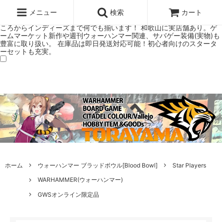
ウォーハンマー(40k/AoS)、ボードゲーム、シタデルカラーの正規プレ
ミアムショップTORAYAMA。通販・オンラインショップです！ ウォー
メニュー
検索
カート
ハンマーとボードゲームのことなら当店へ！ボードゲームもメジャーど
ころからインディーズまで何でも揃います！ 和歌山に実店舗あり。ゲ
ームマーケット新作や週刊ウォーハンマー関連、サバゲー装備(実物)も
豊富に取り扱い。 在庫品は即日発送対応可能！初心者向けのスタータ
ーセットも充実。
ホーム
ウォーハンマー ブラッドボウル[Blood Bowl]
Star Players
WARHAMMER(ウォーハンマー)
GWSオンライン限定品