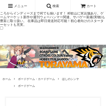
ウォーハンマー(40k/AoS)、ボードゲーム、シタデルカラーの正規プレ
ミアムショップTORAYAMA。通販・オンラインショップです！ ウォー
メニュー
検索
カート
ハンマーとボードゲームのことなら当店へ！ボードゲームもメジャーど
ころからインディーズまで何でも揃います！ 和歌山に実店舗あり。ゲ
ームマーケット新作や週刊ウォーハンマー関連、サバゲー装備(実物)も
豊富に取り扱い。 在庫品は即日発送対応可能！初心者向けのスタータ
ーセットも充実。
ホーム
ボードゲーム・カードゲーム
ほしのシンヤ
ボードゲーム