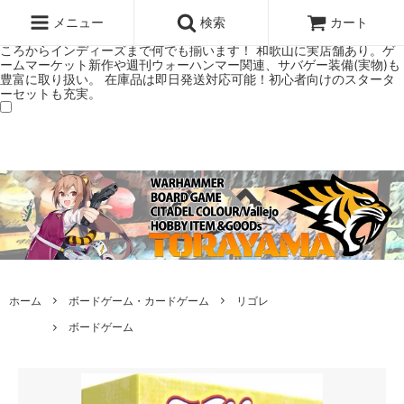
ウォーハンマー(40k/AoS)、ボードゲーム、シタデルカラーの正規プレ
ミアムショップTORAYAMA。通販・オンラインショップです！ ウォー
メニュー
検索
カート
ハンマーとボードゲームのことなら当店へ！ボードゲームもメジャーど
ころからインディーズまで何でも揃います！ 和歌山に実店舗あり。ゲ
ームマーケット新作や週刊ウォーハンマー関連、サバゲー装備(実物)も
豊富に取り扱い。 在庫品は即日発送対応可能！初心者向けのスタータ
ーセットも充実。
ホーム
ボードゲーム・カードゲーム
リゴレ
ボードゲーム